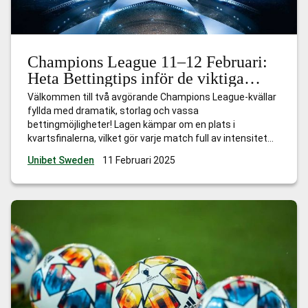
Champions League 11–12 Februari:
Heta Bettingtips inför de viktiga
matcherna
Välkommen till två avgörande Champions League-kvällar
fyllda med dramatik, storlag och vassa
bettingmöjligheter! Lagen kämpar om en plats i
kvartsfinalerna, vilket gör varje match full av intensitet
och nerv. Vi på Unibet har satt samman våra bästa
Unibet Sweden
11 Februari 2025
bettingtips för både dagens och morgondagens
matcher, med fokus på vinnarodds för respektive match.
Från stormötet mellan Manchester
…
Champions League
11–12 Februari: Heta Bettingtips inför de viktiga
matcherna