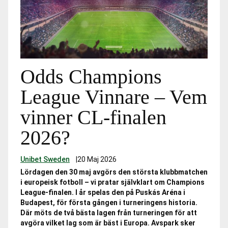
Odds Champions
League Vinnare – Vem
vinner CL-finalen
2026?
Unibet Sweden
|
20 Maj 2026
Lördagen den 30 maj avgörs
den största klubbmatchen
i europeisk fotboll –
vi pratar självklart om Champions
League-finalen. I år spelas den på Puskás Aréna i
Budapest, för första gången i turneringens historia.
Där möts de två bästa lagen från turneringen för att
avgöra vilket lag som är bäst i Europa. Avspark sker