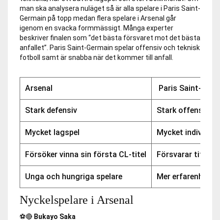
man ska analysera nuläget så är alla spelare i Paris Saint-
Germain på topp medan flera spelare i Arsenal går
igenom en svacka formmässigt. Många experter
beskriver finalen som “det bästa försvaret mot det bästa
anfallet”. Paris Saint-Germain spelar offensiv och teknisk
fotboll samt är snabba när det kommer till anfall.
Arsenal
Paris Saint-Ge
Stark defensiv
Stark offensiv
Mycket lagspel
Mycket individuell
Försöker vinna sin första CL-titel
Försvarar titeln 
Unga och hungriga spelare
Mer erfarenhet av
Nyckelspelare i Arsenal
⚽🔴
Bukayo Saka