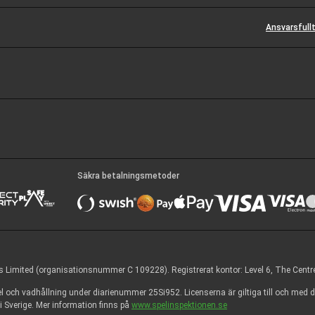
Ansvarsfull
Säkra betalningsmetoder
ces Limited (organisationsnummer C 109228). Registrerat kontor: Level 6, The Centre
spel och vadhållning under diarienummer 25Si952. Licenserna är giltiga till och med
i Sverige. Mer information finns på
www.spelinspektionen.se