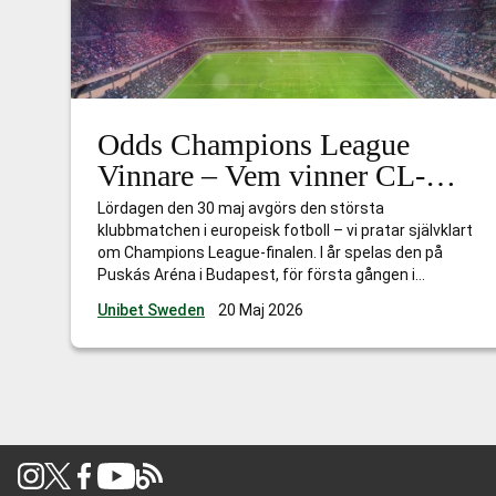
Odds Champions League
Vinnare – Vem vinner CL-
finalen 2026?
Lördagen den 30 maj avgörs den största
klubbmatchen i europeisk fotboll – vi pratar självklart
om Champions League-finalen. I år spelas den på
Puskás Aréna i Budapest, för första gången i
turneringens historia. Där möts de två bästa lagen
Unibet Sweden
20 Maj 2026
från turneringen för att avgöra vilket lag som är bäst i
Europa. Avspark sker tidigare än
…
Odds Champions
League Vinnare – Vem vinner CL-finalen 2026?