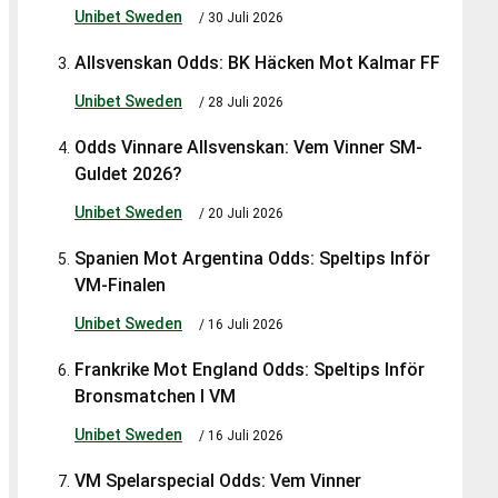
Unibet Sweden
/
30 Juli 2026
Allsvenskan Odds: BK Häcken Mot Kalmar FF
Unibet Sweden
/
28 Juli 2026
Odds Vinnare Allsvenskan: Vem Vinner SM-
Guldet 2026?
Unibet Sweden
/
20 Juli 2026
Spanien Mot Argentina Odds: Speltips Inför
VM-Finalen
Unibet Sweden
/
16 Juli 2026
Frankrike Mot England Odds: Speltips Inför
Bronsmatchen I VM
Unibet Sweden
/
16 Juli 2026
VM Spelarspecial Odds: Vem Vinner