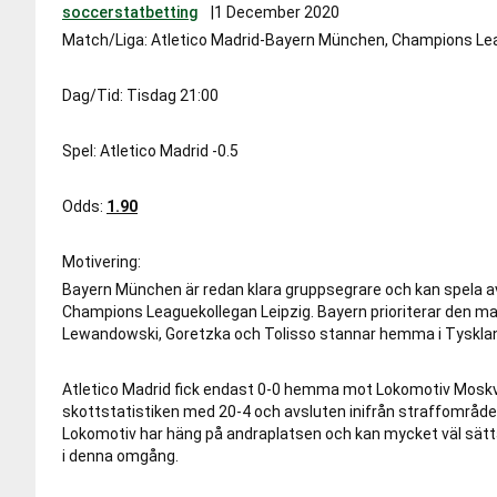
soccerstatbetting
|
1 December 2020
Match/Liga:
Atletico Madrid-Bayern München, Champions Le
Dag/Tid:
Tisdag 21:00
Spel:
Atletico Madrid -0.5
Odds:
1.90
Motivering:
Bayern München är redan klara gruppsegrare och kan spela av
Champions Leaguekollegan Leipzig. Bayern prioriterar den m
Lewandowski, Goretzka och Tolisso stannar hemma i Tyskla
Atletico Madrid fick endast 0-0 hemma mot Lokomotiv Moskva
skottstatistiken med 20-4 och avsluten inifrån straffområdena
Lokomotiv har häng på andraplatsen och kan mycket väl sät
i denna omgång.