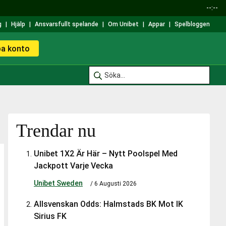
--:--
g
|
Hjälp
|
Ansvarsfullt spelande
|
Om Unibet
|
Appar
|
Spelbloggen
a konto
Trendar nu
Unibet 1X2 Är Här – Nytt Poolspel Med
Jackpott Varje Vecka
Unibet Sweden
/
6 Augusti 2026
Allsvenskan Odds: Halmstads BK Mot IK
Sirius FK