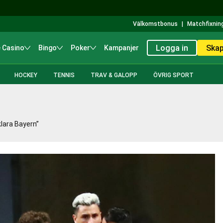
Välkomstbonus
|
Matchfixnin
Logga in
Skap
e Casino
Bingo
Poker
Kampanjer
HOCKEY
TENNIS
TRAV & GALOPP
ÖVRIG SPORT
klara Bayern”