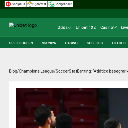
Odds
Unibet 1X2
Casino
Liv
SPELBLOGGEN
VM 2026
CASINO
SPELTIPS
FOTBOLL
Blog
/
Champions League
/
SoccerStatBetting: ”Atlético besegrar 