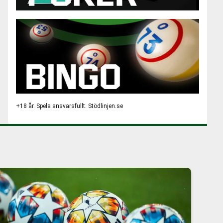
+18 år. Spela ansvarsfullt. Stödlinjen.se