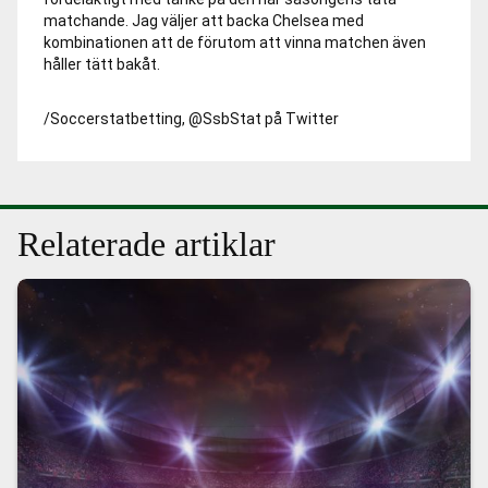
matchande. Jag väljer att backa Chelsea med
kombinationen att de förutom att vinna matchen även
håller tätt bakåt.
/Soccerstatbetting, @SsbStat på Twitter
Relaterade artiklar