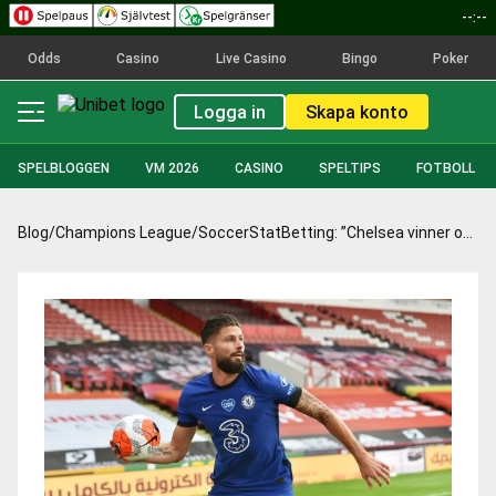
--:--
Odds
Casino
Live Casino
Bingo
Poker
Logga in
Skapa konto
SPELBLOGGEN
VM 2026
CASINO
SPELTIPS
FOTBOLL
Blog
/
Champions League
/
SoccerStatBetting: ”Chelsea vinner och håller nollan”