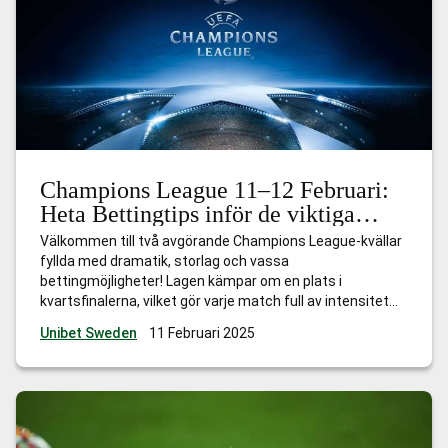
Champions League 11–12 Februari:
Heta Bettingtips inför de viktiga
matcherna
Välkommen till två avgörande Champions League-kvällar
fyllda med dramatik, storlag och vassa
bettingmöjligheter! Lagen kämpar om en plats i
kvartsfinalerna, vilket gör varje match full av intensitet
och nerv. Vi på Unibet har satt samman våra bästa
Unibet Sweden
11 Februari 2025
bettingtips för både dagens och morgondagens
matcher, med fokus på vinnarodds för respektive match.
Från stormötet mellan Manchester
…
Champions League
11–12 Februari: Heta Bettingtips inför de viktiga
matcherna