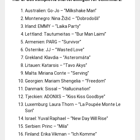
Australien: Go-Jo – ”Milkshake Man”
Montenegro: Nina Žižić – ”Dobrodošli”
Irland: EMMY – ”Laika Party”
Lettland: Tautumeitas – ”Bur Man Laimi”
Armenien: PARG – ”Survivor”
Österrike: JJ – ”Wasted Love”
Grekland: Klavdia – ”Asteromáta”
Litauen: Katarsis – ”Tavo Akys”
Malta: Miriana Conte – ”Serving”
Georgien: Mariam Shengelia – ”Freedom”
Danmark: Sissal – ”Hallucination”
Tjeckien: ADONXS – ”Kiss Kiss Goodbye”
Luxemburg: Laura Thorn – ”La Poupée Monte Le
Son”
Israel: Yuval Raphael – ”New Day Will Rise”
Serbien: Princ – ”Mila”
Finland: Erika Vikman – ”Ich Komme”