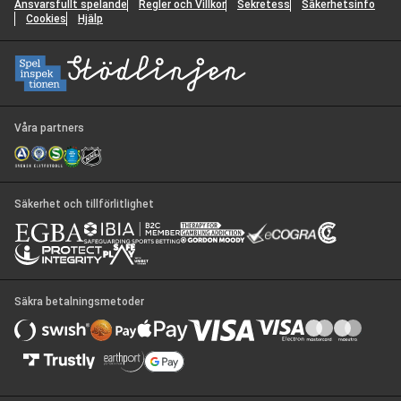
Ansvarsfullt spelande
Regler och Villkor
Sekretess
Säkerhetsinfo
Cookies
Hjälp
Våra partners
Säkerhet och tillförlitlighet
Säkra betalningsmetoder