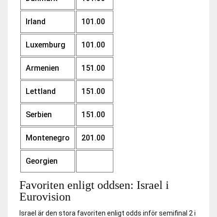
Irland
101.00
Luxemburg
101.00
Armenien
151.00
Lettland
151.00
Serbien
151.00
Montenegro
201.00
Georgien
Favoriten enligt oddsen: Israel i
Eurovision
Israel är den stora favoriten enligt odds inför semifinal 2 i