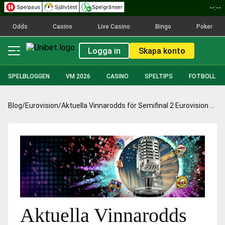
--:--
Odds
Casino
Live Casino
Bingo
Poker
Logga in
Skapa konto
SPELBLOGGEN
VM 2026
CASINO
SPELTIPS
FOTBOLL
Blog
/
Eurovision
/
Aktuella Vinnarodds för Semifinal 2 Eurovision 2025
Aktuella Vinnarodds