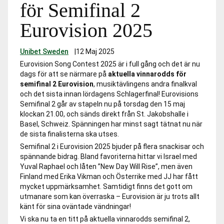
för Semifinal 2
Eurovision 2025
Unibet Sweden
|
12 Maj 2025
Eurovision Song Contest 2025 är i full gång och det är nu
dags för att se närmare på
aktuella vinnarodds för
semifinal 2 Eurovision
, musiktävlingens andra finalkval
och det sista innan lördagens Schlagerfinal! Eurovisions
Semifinal 2 går av stapeln nu på torsdag den 15 maj
klockan 21.00, och sänds direkt från St. Jakobshalle i
Basel, Schweiz. Spänningen har minst sagt tätnat nu när
de sista finalisterna ska utses.
Semifinal 2 i Eurovision 2025 bjuder på flera snackisar och
spännande bidrag. Bland favoriterna hittar vi Israel med
Yuval Raphael och låten ”New Day Will Rise”, men även
Finland med Erika Vikman och Österrike med JJ har fått
mycket uppmärksamhet. Samtidigt finns det gott om
utmanare som kan överraska – Eurovision är ju trots allt
känt för sina oväntade vändningar!
Vi ska nu ta en titt på aktuella vinnarodds semifinal 2,