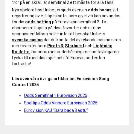
tror på en skräll, är semifinal 2 ett måste för alla fans.
Nya spelare hos Unibet erbjuds även en
odds bonus
vid
registrering av ett spelkonto, som givetvis kan användas
för din
odds betting
på Eurovision semifinal 2. Ta
chansen att spela på dina favoriter och njut av
spänningen! Missa heller inte att besöka Unibets
svenska casino
där du kan ta del av rykande casino slots
och favoriter som
Pirots 3
,
Starburst
och
Lightning
Roulette
, för ännu mer underhållning mellan tävlingarna.
Lycka till med dina spel och låt Eurovision-festen
fortsätta!
Läs även våra övriga artiklar om Eurovision Song
Contest 2025
Odds Semifinal 1 Eurovision 2025
Speltips Odds Vinnare Eurovision 2025
Eurovision KAJ ”Bara bada Bastu”