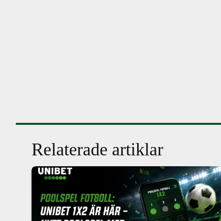
Relaterade artiklar