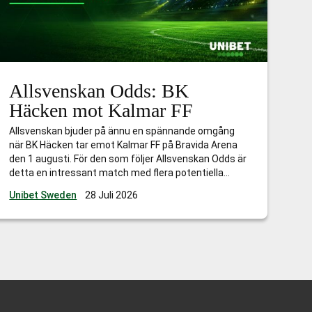
Allsvenskan Odds: BK
Häcken mot Kalmar FF
Allsvenskan bjuder på ännu en spännande omgång
när BK Häcken tar emot Kalmar FF på Bravida Arena
den 1 augusti. För den som följer Allsvenskan Odds är
detta en intressant match med flera potentiella
spelmöjligheter. För hemmalaget handlar det om att
Unibet Sweden
28 Juli 2026
fortsätta jakten på topplaceringarna, medan Kalmar
vill ta viktiga poäng för att stärka sin
…
Allsvenskan
Odds: BK Häcken mot Kalmar FF