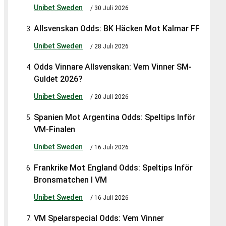
Unibet Sweden
/
30 Juli 2026
Allsvenskan Odds: BK Häcken Mot Kalmar FF
Unibet Sweden
/
28 Juli 2026
Odds Vinnare Allsvenskan: Vem Vinner SM-
Guldet 2026?
Unibet Sweden
/
20 Juli 2026
Spanien Mot Argentina Odds: Speltips Inför
VM-Finalen
Unibet Sweden
/
16 Juli 2026
Frankrike Mot England Odds: Speltips Inför
Bronsmatchen I VM
Unibet Sweden
/
16 Juli 2026
VM Spelarspecial Odds: Vem Vinner