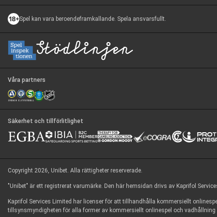
Spel kan vara beroendeframkallande. Spela ansvarsfullt.
Våra partners
Säkerhet och tillförlitlighet
Copyright 2026, Unibet. Alla rättigheter reserverade.
"Unibet" är ett registrerat varumärke. Den här hemsidan drivs av Kaprifol Servi
Kaprifol Services Limited har licenser för att tillhandhålla kommersiellt online
tillsynsmyndigheten för alla former av kommersiellt onlinespel och vadhållning 