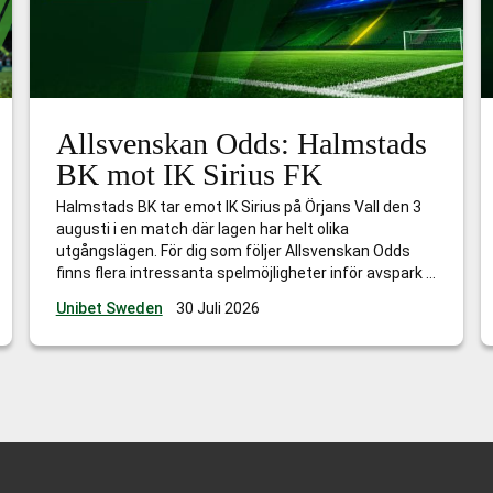
Allsvenskan Odds: Halmstads
BK mot IK Sirius FK
Halmstads BK tar emot IK Sirius på Örjans Vall den 3
augusti i en match där lagen har helt olika
utgångslägen. För dig som följer Allsvenskan Odds
finns flera intressanta spelmöjligheter inför avspark –
från matchvinnare till målspel och Bet Builder. Sirius
Unibet Sweden
30 Juli 2026
har imponerat under säsongen och etablerat sig i
toppen av Allsvenskan, medan Halmstad
…
Allsvenskan Odds: Halmstads BK mot IK Sirius FK