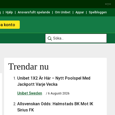
--:--
g
|
Hjälp
|
Ansvarsfullt spelande
|
Om Unibet
|
Appar
|
Spelbloggen
a konto
Trendar nu
Unibet 1X2 Är Här – Nytt Poolspel Med
Jackpott Varje Vecka
Unibet Sweden
/
6 Augusti 2026
Allsvenskan Odds: Halmstads BK Mot IK
Sirius FK