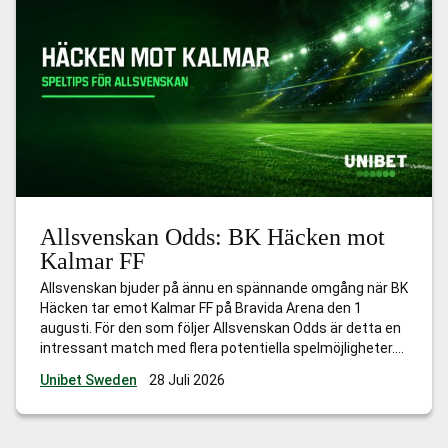
Allsvenskan Odds: BK Häcken mot
Kalmar FF
Allsvenskan bjuder på ännu en spännande omgång när BK
Häcken tar emot Kalmar FF på Bravida Arena den 1
augusti. För den som följer Allsvenskan Odds är detta en
intressant match med flera potentiella spelmöjligheter.
För hemmalaget handlar det om att fortsätta jakten på
Unibet Sweden
28 Juli 2026
topplaceringarna, medan Kalmar vill ta viktiga poäng för
att stärka sin
…
Allsvenskan Odds: BK Häcken mot Kalmar
FF