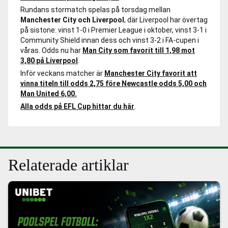
Rundans stormatch spelas på torsdag mellan
Manchester City och Liverpool
, där Liverpool har övertag
på sistone: vinst 1-0 i Premier League i oktober, vinst 3-1 i
Community Shield innan dess och vinst 3-2 i FA-cupen i
våras. Odds nu har
Man City som favorit till
1,98
mot
3,80
på Liverpool
.
Inför veckans matcher är
Manchester City
favorit att
vinna titeln
till
odds 2,75
före
Newcastle odds 5,00
och
Man United 6,00.
Alla odds på EFL Cup hittar du här
.
Relaterade artiklar