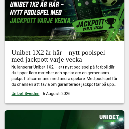
Unibet 1X2 är här – nytt poolspel
med jackpott varje vecka
Nu lanserar Unibet 1X2 — ett nytt poolspel på fotboll där
du tippar flera matcher och spelar om en gemensam
jackpot tillsammans med andra spelare. Med poolspel får
du chansen att tävla om garanterade jackpottar på upp
till 10 miljoner kronor, samtidigt som du följer några av
Unibet Sweden
6 Augusti 2026
Europas största fotbollsligor. Testa vår nyhet redan idag
…
Unibet 1X2 är här – nytt poolspel med jackpott varje
vecka