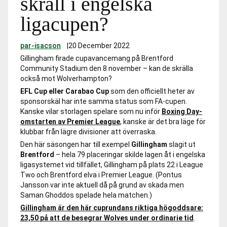
skräll i engelska
ligacupen?
par-isacson
|
20 December 2022
Gillingham firade cupavancemang på Brentford
Community Stadium den 8 november – kan de skrälla
också mot Wolverhampton?
EFL Cup eller Carabao Cup
som den officiellt heter av
sponsorskäl har inte samma status som FA-cupen.
Kanske vilar storlagen spelare som nu inför
Boxing Day
-
omstarten av
Premier League
, kanske är det bra läge för
klubbar från lägre divisioner att överraska.
Den här säsongen har till exempel
Gillingham
slagit ut
Brentford
– hela 79 placeringar skilde lagen åt i engelska
ligasystemet vid tillfället, Gillingham på plats 22 i League
Two och Brentford elva i Premier League. (Pontus
Jansson var inte aktuell då på grund av skada men
Saman Ghoddos spelade hela matchen.)
Gillingham
är den här cuprundans riktiga högoddsare:
23,50
på att de besegrar
Wolves
under ordinarie tid
.