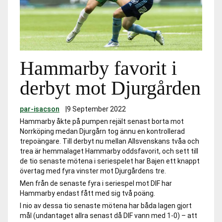
Hammarby favorit i
derbyt mot Djurgården
par-isacson
|
9 September 2022
Hammarby åkte på pumpen rejält senast borta mot
Norrköping medan Djurgårn tog ännu en kontrollerad
trepoängare. Till derbyt nu mellan Allsvenskans tvåa och
trea är hemmalaget Hammarby oddsfavorit, och sett till
de tio senaste mötena i seriespelet har Bajen ett knappt
övertag med fyra vinster mot Djurgårdens tre.
Men från de senaste fyra i seriespel mot DIF har
Hammarby endast fått med sig två poäng.
I nio av dessa tio senaste mötena har båda lagen gjort
mål (undantaget allra senast då DIF vann med 1-0) – att