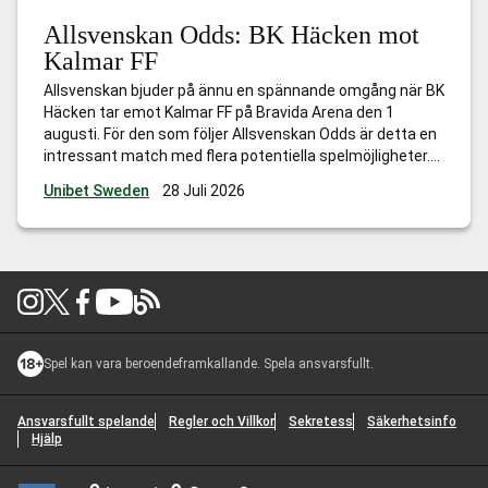
Allsvenskan Odds: BK Häcken mot
Kalmar FF
Allsvenskan bjuder på ännu en spännande omgång när BK
Häcken tar emot Kalmar FF på Bravida Arena den 1
augusti. För den som följer Allsvenskan Odds är detta en
intressant match med flera potentiella spelmöjligheter.
För hemmalaget handlar det om att fortsätta jakten på
Unibet Sweden
28 Juli 2026
topplaceringarna, medan Kalmar vill ta viktiga poäng för
att stärka sin
…
Allsvenskan Odds: BK Häcken mot Kalmar
FF
Spel kan vara beroendeframkallande. Spela ansvarsfullt.
Ansvarsfullt spelande
Regler och Villkor
Sekretess
Säkerhetsinfo
Hjälp