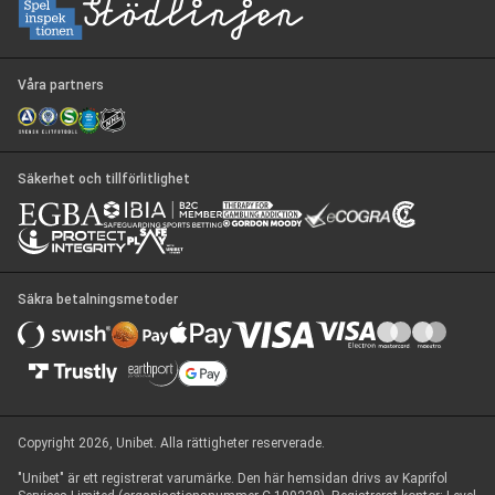
Våra partners
Säkerhet och tillförlitlighet
Säkra betalningsmetoder
Copyright 2026, Unibet. Alla rättigheter reserverade.
"Unibet" är ett registrerat varumärke. Den här hemsidan drivs av Kaprifol