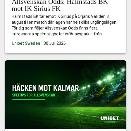
Allsvenskan Odds: Halmstads BK
mot IK Sirius FK
Halmstads BK tar emot IK Sirius på Örjans Vall den 3
augusti i en match där lagen har helt olika utgångslägen.
För dig som följer Allsvenskan Odds finns flera
intressanta spelmöjligheter inför avspark – från
matchvinnare till målspel och Bet Builder. Sirius har
Unibet Sweden
30 Juli 2026
imponerat under säsongen och etablerat sig i toppen av
Allsvenskan, medan Halmstad
…
Allsvenskan Odds:
Halmstads BK mot IK Sirius FK