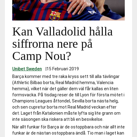
Kan Valladolid hålla
siffrorna nere på
Camp Nou?
Unibet Sweden
|
15 Februari 2019
Barça kommer med tre raka kryss sett till alla tävlingar
(Athletic Bilbao borta, Real Madrid hemma, Valencia
hemma), vilket när det gäller dem väl får kallas en liten
formsvacka. På tisdag reser de till Lyon för första mötet i
Champions Leagues åttondel, Sevilla borta nästa helg,
och sen cupretur borta mot Real Madrid veckan efter
det. Laget från Katalonien måste lyfta sig lite grann om
inte säsongen ska riskera att bli en besvikelse.
När allt funkar för Barça är de ostoppbara och när allt inte
funkar är de nästan ostoppbara ändå. Tio man i laget kan