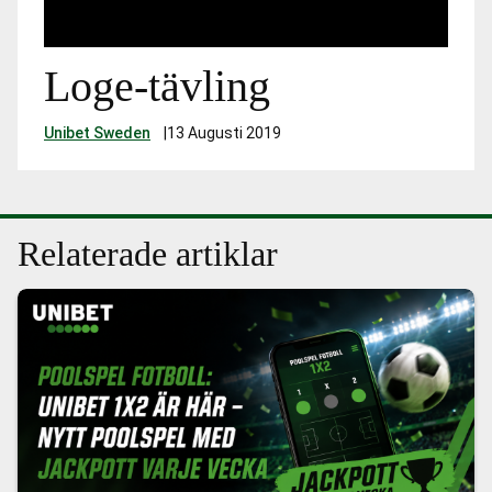
Loge-tävling
Unibet Sweden
|
13 Augusti 2019
Relaterade artiklar