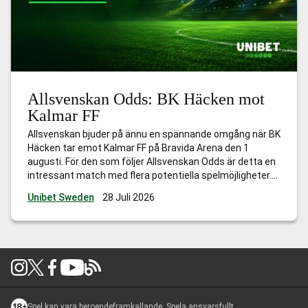
Allsvenskan Odds: BK Häcken mot
Kalmar FF
Allsvenskan bjuder på ännu en spännande omgång när BK
Häcken tar emot Kalmar FF på Bravida Arena den 1
augusti. För den som följer Allsvenskan Odds är detta en
intressant match med flera potentiella spelmöjligheter.
För hemmalaget handlar det om att fortsätta jakten på
Unibet Sweden
28 Juli 2026
topplaceringarna, medan Kalmar vill ta viktiga poäng för
att stärka sin
…
Allsvenskan Odds: BK Häcken mot Kalmar
FF
Spel kan vara beroendeframkallande. Spela ansvarsfullt.