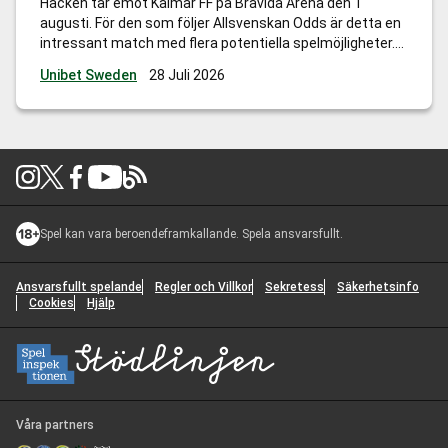
Häcken tar emot Kalmar FF på Bravida Arena den 1
augusti. För den som följer Allsvenskan Odds är detta en
intressant match med flera potentiella spelmöjligheter.
För hemmalaget handlar det om att fortsätta jakten på
Unibet Sweden
28 Juli 2026
topplaceringarna, medan Kalmar vill ta viktiga poäng för
att stärka sin
…
Allsvenskan Odds: BK Häcken mot Kalmar
FF
Spel kan vara beroendeframkallande. Spela ansvarsfullt.
Ansvarsfullt spelande
Regler och Villkor
Sekretess
Säkerhetsinfo
Cookies
Hjälp
Våra partners