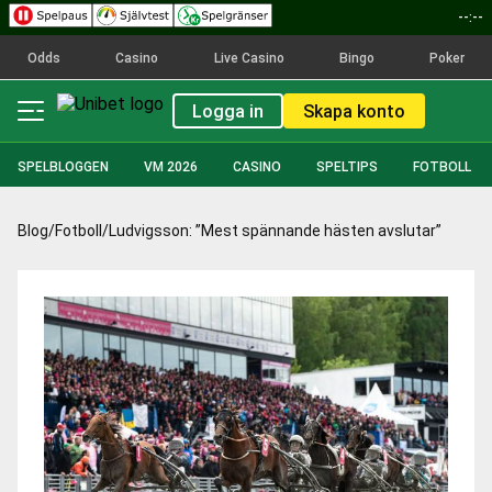
--:--
Odds
Casino
Live Casino
Bingo
Poker
Logga in
Skapa konto
SPELBLOGGEN
VM 2026
CASINO
SPELTIPS
FOTBOLL
Blog
/
Fotboll
/
Ludvigsson: ”Mest spännande hästen avslutar”