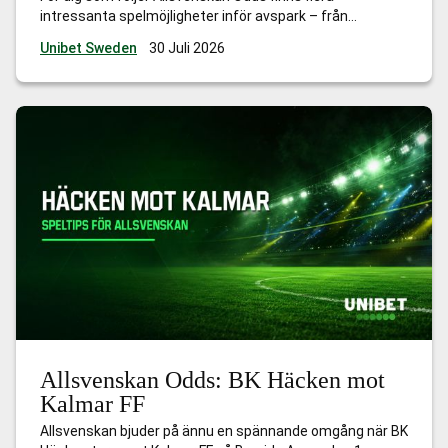
intressanta spelmöjligheter inför avspark – från
matchvinnare till målspel och Bet Builder. Sirius har
Unibet Sweden
30 Juli 2026
imponerat under säsongen och etablerat sig i toppen av
Allsvenskan, medan Halmstad
…
Allsvenskan Odds:
Halmstads BK mot IK Sirius FK
Allsvenskan Odds: BK Häcken mot
Kalmar FF
Allsvenskan bjuder på ännu en spännande omgång när BK