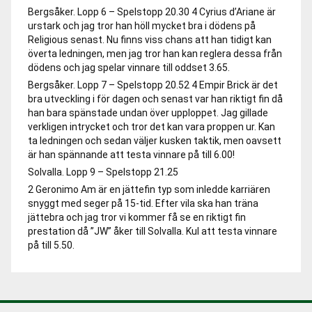
Bergsåker. Lopp 6 – Spelstopp 20.30
4 Cyrius d’Ariane
är
urstark och jag tror han höll mycket bra i dödens på
Religious senast. Nu finns viss chans att han tidigt kan
överta ledningen, men jag tror han kan reglera dessa från
dödens och jag spelar vinnare till oddset
3.65.
Bergsåker. Lopp 7 – Spelstopp 20.52
4 Empir Brick
är det
bra utveckling i för dagen och senast var han riktigt fin då
han bara spänstade undan över upploppet. Jag gillade
verkligen intrycket och tror det kan vara proppen ur. Kan
ta ledningen och sedan väljer kusken taktik, men oavsett
är han spännande att testa vinnare på till
6.00
!
Solvalla. Lopp 9 – Spelstopp 21.25
2 Geronimo Am
är en jättefin typ som inledde karriären
snyggt med seger på 15-tid. Efter vila ska han träna
jättebra och jag tror vi kommer få se en riktigt fin
prestation då ”JW” åker till Solvalla. Kul att testa vinnare
på till
5.50
.