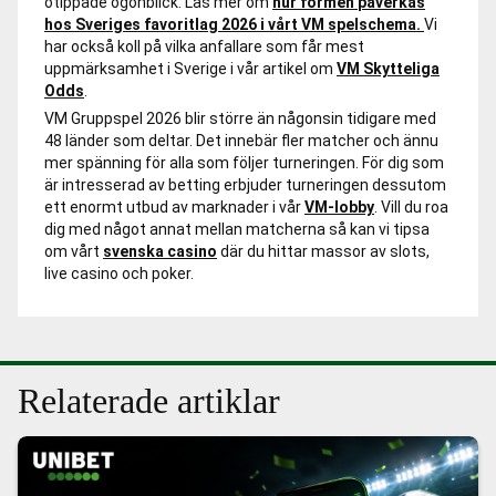
otippade ögonblick. Läs mer om
hur formen
påverkas
hos Sveriges favoritlag 2026 i vårt VM spelschema.
Vi
har också koll på vilka anfallare som får mest
uppmärksamhet i Sverige i vår artikel om
VM Skytteliga
Odds
.
VM Gruppspel 2026 blir större än någonsin tidigare med
48 länder som deltar. Det innebär fler matcher och ännu
mer spänning för alla som följer turneringen. För dig som
är intresserad av betting erbjuder turneringen dessutom
ett enormt utbud av marknader i vår
VM-lobby
. Vill du roa
dig med något annat mellan matcherna så kan vi tipsa
om vårt
svenska casino
där du hittar massor av slots,
live casino och poker.
Relaterade artiklar