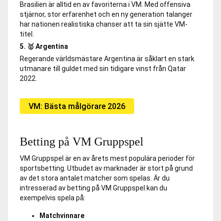
Brasilien är alltid en av favoriterna i VM. Med offensiva
stjärnor, stor erfarenhet och en ny generation talanger
har nationen realistiska chanser att ta sin sjätte VM-
titel.
5. 🥇 Argentina
Regerande världsmästare Argentina är såklart en stark
utmanare till guldet med sin tidigare vinst från Qatar
2022.
VM: Bästa målgörare 2026
Betting på VM Gruppspel
VM Gruppspel är en av årets mest populära perioder för
sportsbetting. Utbudet av marknader är stort på grund
av det stora antalet matcher som spelas. Är du
intresserad av betting på VM Gruppspel kan du
exempelvis spela på:
Matchvinnare