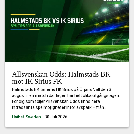
Allsvenskan Odds: Halmstads BK
mot IK Sirius FK
Halmstads BK tar emot IK Sirius på Örjans Vall den 3
augusti i en match där lagen har helt olika utgångslägen.
För dig som följer Allsvenskan Odds finns flera
intressanta spelmöjligheter inför avspark – från
matchvinnare till målspel och Bet Builder. Sirius har
Unibet Sweden
30 Juli 2026
imponerat under säsongen och etablerat sig i toppen av
Allsvenskan, medan Halmstad
…
Allsvenskan Odds:
Halmstads BK mot IK Sirius FK