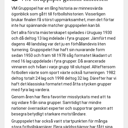
VM Gruppspel har en lång historia av minnesvärda
ögonblick som gått till fotbollshistorien. Visserligen
brukar finalen få störst uppmärksamhet, men det förtar
inte hur spännande matcher gruppspelen kan bli.
Det allra första mästerskapet spelades i Uruguay 1930
och då deltog 13 lag indelade i fyra grupper. Jämfört med
dagens 48 landslag var det ju en förhållandevis liten
turnering. Gruppspelet har haft sin nuvarande form
sedan 1950 och fram till 1978 såg formatet likadant ut
med 16 lag uppdelade i fyra grupper. Då avancerade
vinnaren och tvåan i varje grupp till slutspel.
Allteftersom
fotbollen växte som sport växte också turneringen. 1982
deltog totalt 24 lag och 1998 deltog 32 lag. Därefter har vi
haft det klassiska formatet med åtta stycken grupper
med fyra lag vardera.
Genom åren har flera favoriter misslyckats med att ta
sig vidare från sina grupper. Samtidigt har mindre
nationer överraskat experter och supportrar genom att
besegra betydligt starkare motståndare.
Gruppspelet har också varit startpunkten för många
stora fotbollskarriärer. Flera världsstjärnor har fått sina