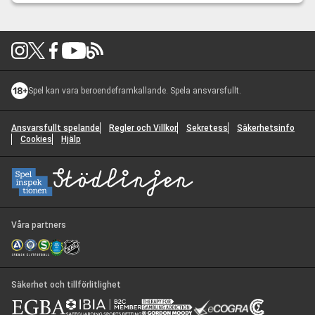
FF
Spel kan vara beroendeframkallande. Spela ansvarsfullt.
Ansvarsfullt spelande
Regler och Villkor
Sekretess
Säkerhetsinfo
Cookies
Hjälp
Våra partners
Säkerhet och tillförlitlighet