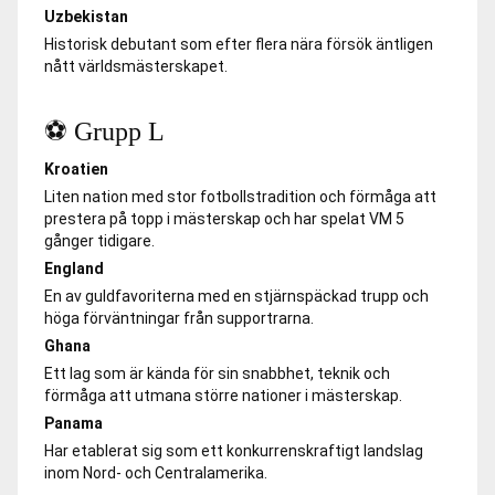
Uzbekistan
Historisk debutant som efter flera nära försök äntligen
nått världsmästerskapet.
⚽
Grupp L
Kroatien
Liten nation med stor fotbollstradition och förmåga att
prestera på topp i mästerskap och har spelat VM 5
gånger tidigare.
England
En av guldfavoriterna med en stjärnspäckad trupp och
höga förväntningar från supportrarna.
Ghana
Ett lag som är kända för sin snabbhet, teknik och
förmåga att utmana större nationer i mästerskap.
Panama
Har etablerat sig som ett konkurrenskraftigt landslag
inom Nord- och Centralamerika.