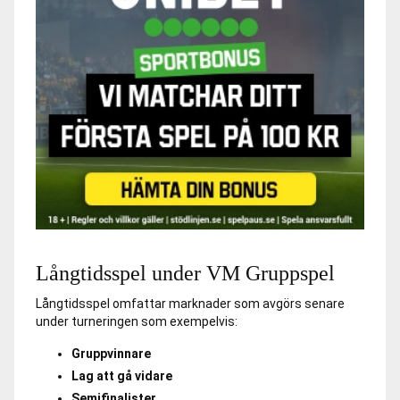
Långtidsspel under VM Gruppspel
Långtidsspel omfattar marknader som avgörs senare
under turneringen som exempelvis:
Gruppvinnare
Lag att gå vidare
Semifinalister