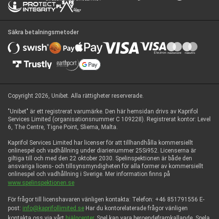
Säkra betalningsmetoder
Copyright 2026, Unibet. Alla rättigheter reserverade.
"Unibet" är ett registrerat varumärke. Den här hemsidan drivs av Kaprifol
Services Limited (organisationsnummer C 109228). Registrerat kontor: Level
6, The Centre, Tigne Point, Sliema, Malta.
Kaprifol Services Limited har licenser för att tillhandhålla kommersiellt
onlinespel och vadhållning under diarienummer 25Si952. Licenserna är
giltiga till och med den 22 oktober 2030. Spelinspektionen är både den
ansvariga licens- och tillsynsmyndigheten för alla former av kommersiellt
onlinespel och vadhållning i Sverige. Mer information finns på
www.spelinspektionen.se
För frågor till licenshavaren vänligen kontakta: Telefon: +46 851791556 E-
post:
info@kaprifollimited.se
Har du kontorelaterade frågor vänligen
kontakta oss via vårt
hjälpcenter
. Spel kan vara beroendeframkallande. Spela