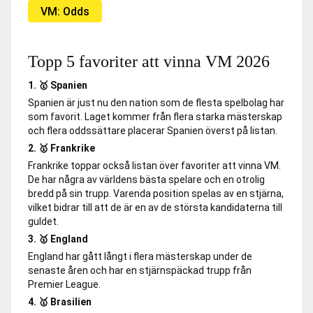
VM: Odds
Topp 5 favoriter att vinna VM 2026
1. 🥇 Spanien
Spanien är just nu den nation som de flesta spelbolag har
som favorit. Laget kommer från flera starka mästerskap
och flera oddssättare placerar Spanien överst på listan.
2. 🥇 Frankrike
Frankrike toppar också listan över favoriter att vinna VM.
De har några av världens bästa spelare och en otrolig
bredd på sin trupp. Varenda position spelas av en stjärna,
vilket bidrar till att de är en av de största kandidaterna till
guldet.
3. 🥇 England
England har gått långt i flera mästerskap under de
senaste åren och har en stjärnspäckad trupp från
Premier League.
4. 🥇 Brasilien