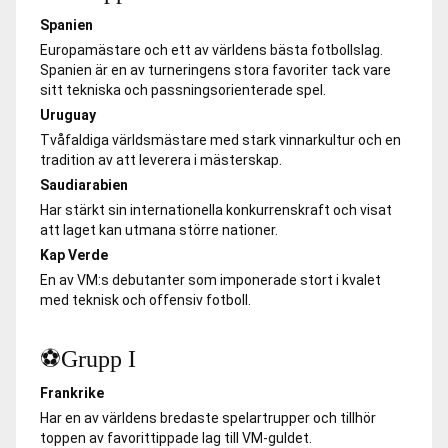
Spanien
Europamästare och ett av världens bästa fotbollslag.
Spanien är en av turneringens stora favoriter tack vare
sitt tekniska och passningsorienterade spel.
Uruguay
Tvåfaldiga världsmästare med stark vinnarkultur och en
tradition av att leverera i mästerskap.
Saudiarabien
Har stärkt sin internationella konkurrenskraft och visat
att laget kan utmana större nationer.
Kap Verde
En av VM:s debutanter som imponerade stort i kvalet
med teknisk och offensiv fotboll.
⚽
Grupp I
Frankrike
Har en av världens bredaste spelartrupper och tillhör
toppen av favorittippade lag till VM-guldet.