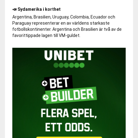
📣 Sydamerika i korthet
Argentina, Brasilien, Uruguay, Colombia, Ecuador och
Paraguay representerar en av världens starkaste
fotbollskontinenter. Argentina och Brasilien är två av de
favorittippade lagen till VM-guldet.