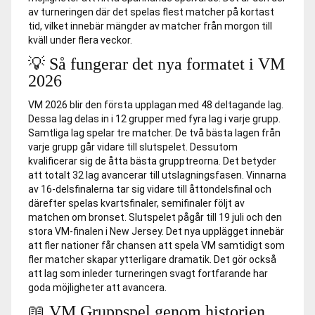
av turneringen där det spelas flest matcher på kortast
tid, vilket innebär mängder av matcher från morgon till
kväll under flera veckor.
💡 Så fungerar det nya formatet i VM
2026
VM 2026 blir den första upplagan med 48 deltagande lag.
Dessa lag delas in i 12 grupper med fyra lag i varje grupp.
Samtliga lag spelar tre matcher.
De två bästa lagen från
varje grupp går vidare till slutspelet. Dessutom
kvalificerar sig de åtta bästa grupptreorna. Det betyder
att totalt 32 lag avancerar till utslagningsfasen. Vinnarna
av 16-delsfinalerna tar sig vidare till åttondelsfinal och
därefter spelas kvartsfinaler, semifinaler följt av
matchen om bronset. Slutspelet pågår till 19 juli och den
stora VM-finalen i New Jersey.
Det nya upplägget innebär
att fler nationer får chansen att spela VM samtidigt som
fler matcher skapar ytterligare dramatik. Det gör också
att lag som inleder turneringen svagt fortfarande har
goda möjligheter att avancera.
📖 VM Gruppspel genom historien