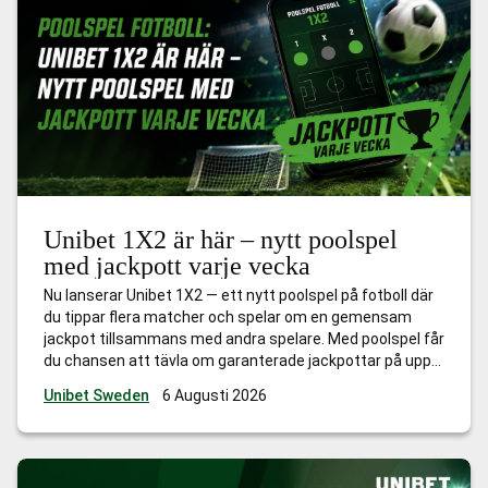
Unibet 1X2 är här – nytt poolspel
med jackpott varje vecka
Nu lanserar Unibet 1X2 — ett nytt poolspel på fotboll där
du tippar flera matcher och spelar om en gemensam
jackpot tillsammans med andra spelare. Med poolspel får
du chansen att tävla om garanterade jackpottar på upp
till 10 miljoner kronor, samtidigt som du följer några av
Unibet Sweden
6 Augusti 2026
Europas största fotbollsligor. Testa vår nyhet redan idag
…
Unibet 1X2 är här – nytt poolspel med jackpott varje
vecka