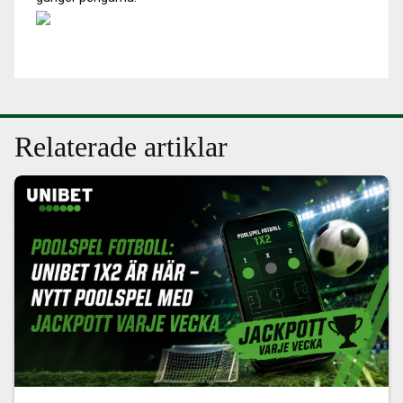
Relaterade artiklar