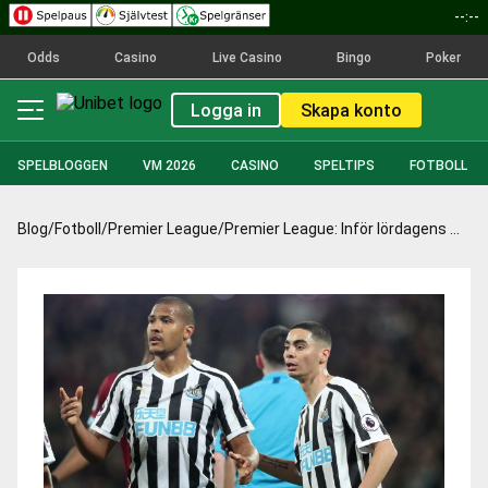
--:--
Odds
Casino
Live Casino
Bingo
Poker
Logga in
Skapa konto
SPELBLOGGEN
VM 2026
CASINO
SPELTIPS
FOTBOLL
Blog
/
Fotboll
/
Premier League
/
Premier League: Inför lördagens matcher