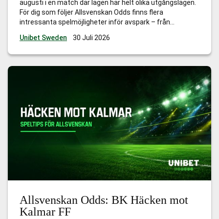
augusti i en match där lagen har helt olika utgångslägen.
För dig som följer Allsvenskan Odds finns flera
intressanta spelmöjligheter inför avspark – från
matchvinnare till målspel och Bet Builder. Sirius har
Unibet Sweden
30 Juli 2026
imponerat under säsongen och etablerat sig i toppen av
Allsvenskan, medan Halmstad
…
Allsvenskan Odds:
Halmstads BK mot IK Sirius FK
Allsvenskan Odds: BK Häcken mot
Kalmar FF