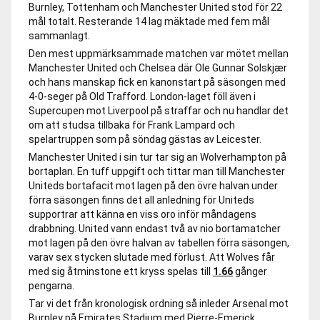
Burnley, Tottenham och Manchester United stod för 22
mål totalt. Resterande 14 lag mäktade med fem mål
sammanlagt.
Den mest uppmärksammade matchen var mötet mellan
Manchester United och Chelsea där Ole Gunnar Solskjær
och hans manskap fick en kanonstart på säsongen med
4-0-seger på Old Trafford. London-laget föll även i
Supercupen mot Liverpool på straffar och nu handlar det
om att studsa tillbaka för Frank Lampard och
spelartruppen som på söndag gästas av Leicester.
Manchester United i sin tur tar sig an Wolverhampton på
bortaplan. En tuff uppgift och tittar man till Manchester
Uniteds bortafacit mot lagen på den övre halvan under
förra säsongen finns det all anledning för Uniteds
supportrar att känna en viss oro inför måndagens
drabbning. United vann endast två av nio bortamatcher
mot lagen på den övre halvan av tabellen förra säsongen,
varav sex stycken slutade med förlust. Att Wolves får
med sig åtminstone ett kryss spelas till
1.66
gånger
pengarna.
Tar vi det från kronologisk ordning så inleder Arsenal mot
Burnley på Emirates Stadium med Pierre-Emerick