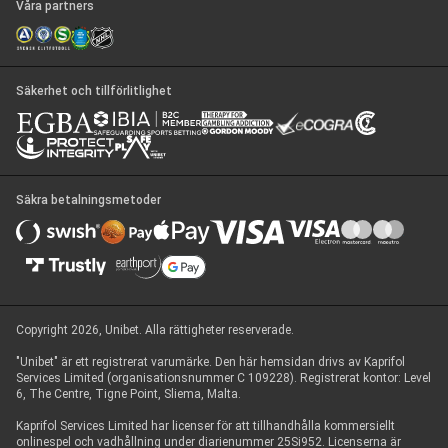
Våra partners
Säkerhet och tillförlitlighet
Säkra betalningsmetoder
Copyright 2026, Unibet. Alla rättigheter reserverade.
"Unibet" är ett registrerat varumärke. Den här hemsidan drivs av Kaprifol
Services Limited (organisationsnummer C 109228). Registrerat kontor: Level
6, The Centre, Tigne Point, Sliema, Malta.
Kaprifol Services Limited har licenser för att tillhandhålla kommersiellt
onlinespel och vadhållning under diarienummer 25Si952. Licenserna är