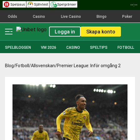
--:--
Odds
Casino
Live Casino
Bingo
Poker
Logga in
Skapa konto
SPELBLOGGEN
VM 2026
CASINO
SPELTIPS
FOTBOLL
Blog
/
Fotboll
/
Allsvenskan
/
Premier League: Inför omgång 2