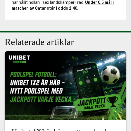
har hållit nollan i sex landskamper i rad.
Under 0,5 mål i
matchen av Qatar står i
odds 2,40
.
Relaterade artiklar