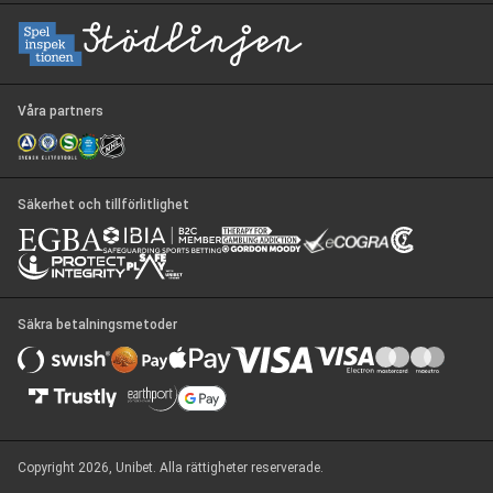
Våra partners
Säkerhet och tillförlitlighet
Säkra betalningsmetoder
Copyright 2026, Unibet. Alla rättigheter reserverade.