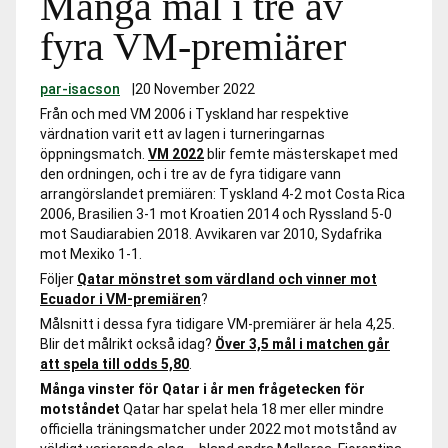
Många mål i tre av
fyra VM-premiärer
par-isacson
|
20 November 2022
Från och med VM 2006 i Tyskland har respektive
värdnation varit ett av lagen i turneringarnas
öppningsmatch.
VM 2022
blir femte mästerskapet med
den ordningen, och i tre av de fyra tidigare vann
arrangörslandet premiären: Tyskland 4-2 mot Costa Rica
2006, Brasilien 3-1 mot Kroatien 2014 och Ryssland 5-0
mot Saudiarabien 2018. Avvikaren var 2010, Sydafrika
mot Mexiko 1-1.
Följer
Qatar
mönstret som värdland och vinner mot
Ecuador
i VM-premiären
?
Målsnitt i dessa fyra tidigare VM-premiärer är hela 4,25.
Blir det målrikt också idag?
Över 3,5 mål i matchen går
att spela till
odds 5,80
.
Många vinster för Qatar i år men frågetecken för
motståndet
Qatar har spelat hela 18 mer eller mindre
officiella träningsmatcher under 2022 mot motstånd av