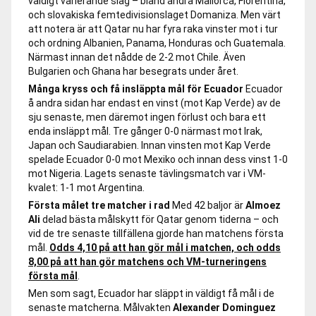
väldigt varierande slag – bland andra Mallorca, Fiorentina,
och slovakiska femtedivisionslaget Domaniza. Men värt
att notera är att Qatar nu har fyra raka vinster mot i tur
och ordning Albanien, Panama, Honduras och Guatemala.
Närmast innan det nådde de 2-2 mot Chile. Även
Bulgarien och Ghana har besegrats under året.
Många kryss och få insläppta mål för Ecuador
Ecuador
å andra sidan har endast en vinst (mot Kap Verde) av de
sju senaste, men däremot ingen förlust och bara ett
enda insläppt mål. Tre gånger 0-0 närmast mot Irak,
Japan och Saudiarabien. Innan vinsten mot Kap Verde
spelade Ecuador 0-0 mot Mexiko och innan dess vinst 1-0
mot Nigeria. Lagets senaste tävlingsmatch var i VM-
kvalet: 1-1 mot Argentina.
Första målet tre matcher i rad
Med 42 baljor är
Almoez
Ali
delad bästa målskytt för Qatar genom tiderna – och
vid de tre senaste tillfällena gjorde han matchens första
mål.
Odds 4,10
på att han gör mål i matchen, och
odds
8,00
på att han gör matchens och VM-turneringens
första mål
.
Men som sagt, Ecuador har släppt in väldigt få mål i de
senaste matcherna. Målvakten
Alexander Dominguez