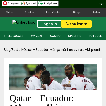
--:--
Odds
Casino
Live Casino
Bingo
Poker
Logga in
Skapa konto
SPELBLOGGEN
VM 2026
CASINO
SPELTIPS
FOTBOLL
Blog
/
Fotboll
/
Qatar – Ecuador: Många mål i tre av fyra VM-premiärer
Qatar – Ecuador: