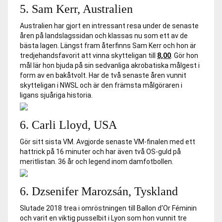
5. Sam Kerr, Australien
Australien har gjort en intressant resa under de senaste
åren på landslagssidan och klassas nu som ett av de
bästa lagen. Längst fram återfinns Sam Kerr och hon är
tredjehandsfavorit att vinna skytteligan till
8,00
. Gör hon
mål lär hon bjuda på sin sedvanliga akrobatiska målgest i
form av en bakåtvolt. Har de två senaste åren vunnit
skytteligan i NWSL och är den främsta målgöraren i
ligans sjuåriga historia.
6. Carli Lloyd, USA
Gör sitt sista VM. Avgjorde senaste VM-finalen med ett
hattrick på 16 minuter och har även två OS-guld på
meritlistan. 36 år och legend inom damfotbollen.
6. Dzsenifer Marozsán, Tyskland
Slutade 2018 trea i omröstningen till Ballon d'Or Féminin
och varit en viktig pusselbit i Lyon som hon vunnit tre