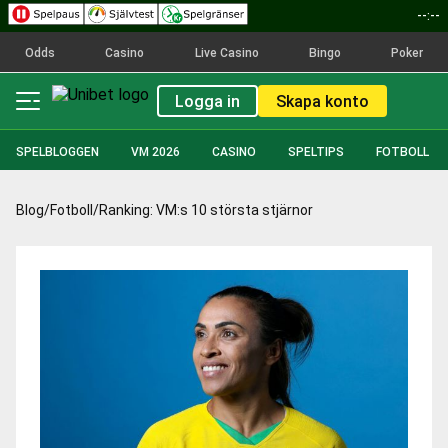
--:--
Odds
Casino
Live Casino
Bingo
Poker
Logga in
Skapa konto
SPELBLOGGEN
VM 2026
CASINO
SPELTIPS
FOTBOLL
Blog
/
Fotboll
/
Ranking: VM:s 10 största stjärnor