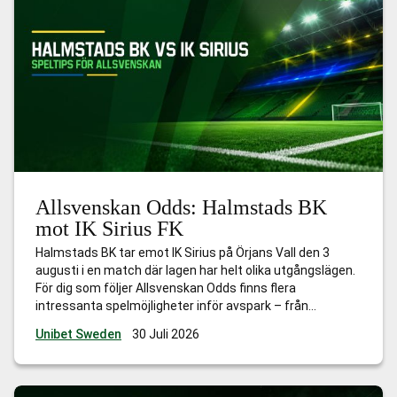
Allsvenskan Odds: Halmstads BK
mot IK Sirius FK
Halmstads BK tar emot IK Sirius på Örjans Vall den 3
augusti i en match där lagen har helt olika utgångslägen.
För dig som följer Allsvenskan Odds finns flera
intressanta spelmöjligheter inför avspark – från
matchvinnare till målspel och Bet Builder. Sirius har
Unibet Sweden
30 Juli 2026
imponerat under säsongen och etablerat sig i toppen av
Allsvenskan, medan Halmstad
…
Allsvenskan Odds:
Halmstads BK mot IK Sirius FK