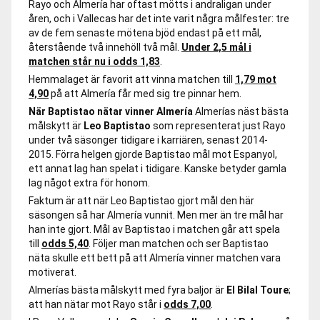
Rayo och Almería har oftast mötts i andraligan under
åren, och i Vallecas har det inte varit några målfester: tre
av de fem senaste mötena bjöd endast på ett mål,
återstående två innehöll två mål.
Under 2,5 mål i
matchen står nu i
odds 1,83
.
Hemmalaget är favorit att vinna matchen till
1,79
mot
4,90
på att Almería får med sig tre pinnar hem.
När Baptistao nätar vinner Almería
Almerías näst bästa
målskytt är
Leo Baptistao
som representerat just Rayo
under två säsonger tidigare i karriären, senast 2014-
2015. Förra helgen gjorde Baptistao mål mot Espanyol,
ett annat lag han spelat i tidigare. Kanske betyder gamla
lag något extra för honom.
Faktum är att när Leo Baptistao gjort mål den här
säsongen så har Almería vunnit. Men mer än tre mål har
han inte gjort. Mål av Baptistao i matchen går att spela
till
odds 5,40
. Följer man matchen och ser Baptistao
näta skulle ett bett på att Almería vinner matchen vara
motiverat.
Almerías bästa målskytt med fyra baljor är
El Bilal Toure
;
att han nätar mot Rayo står i
odds 7,00
.