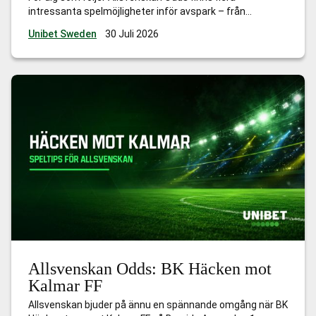
intressanta spelmöjligheter inför avspark – från
matchvinnare till målspel och Bet Builder. Sirius har
Unibet Sweden
30 Juli 2026
imponerat under säsongen och etablerat sig i toppen av
Allsvenskan, medan Halmstad
…
Allsvenskan Odds:
Halmstads BK mot IK Sirius FK
Allsvenskan Odds: BK Häcken mot
Kalmar FF
Allsvenskan bjuder på ännu en spännande omgång när BK