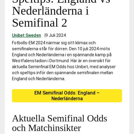
Nederländerna i
Semifinal 2
Unibet Sweden
|
9 Juli 2024
Fotbolls-EM 2024 närmar sig sitt klimax och
semifinalerna står för dörren. Den 10 juli 2024 möts
England och Nederländerna i en spännande kamp på
Westfalenstadion i Dortmund. Här är en översikt för
aktuella Seminfinal EM Odds hos Unibet, med analyser
och speltips inför den spännande semifinalen mellan
England och Nederländerna.
EM Semifinal Odds: England –
Nederländerna
Aktuella Semifinal Odds
och Matchinsikter