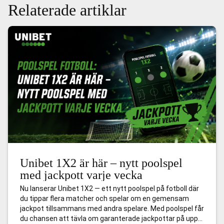
Relaterade artiklar
Unibet 1X2 är här – nytt poolspel
med jackpott varje vecka
Nu lanserar Unibet 1X2 — ett nytt poolspel på fotboll där
du tippar flera matcher och spelar om en gemensam
jackpot tillsammans med andra spelare. Med poolspel får
du chansen att tävla om garanterade jackpottar på upp