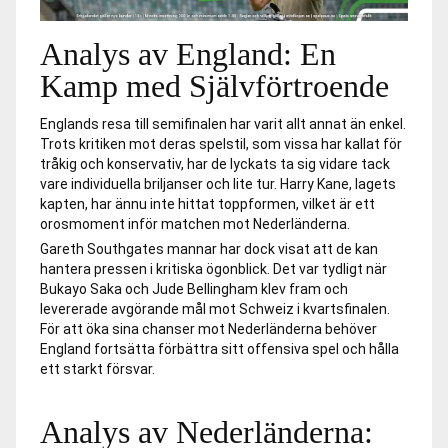
Analys av England: En
Kamp med Självförtroende
Englands resa till semifinalen har varit allt annat än enkel.
Trots kritiken mot deras spelstil, som vissa har kallat för
tråkig och konservativ, har de lyckats ta sig vidare tack
vare individuella briljanser och lite tur. Harry Kane, lagets
kapten, har ännu inte hittat toppformen, vilket är ett
orosmoment inför matchen mot Nederländerna.
Gareth Southgates mannar har dock visat att de kan
hantera pressen i kritiska ögonblick. Det var tydligt när
Bukayo Saka och Jude Bellingham klev fram och
levererade avgörande mål mot Schweiz i kvartsfinalen.
För att öka sina chanser mot Nederländerna behöver
England fortsätta förbättra sitt offensiva spel och hålla
ett starkt försvar.
Analys av Nederländerna: