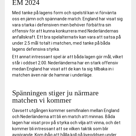
EM 2024
Med tanke på lagens form och spelstil kan vi förvänta
oss en jämn och spännande match. England har visat sig
vara starka i defensiven men behöver förbättra sin
offensiv för att kunna konkurrera med Nederländernas
anfallskraft. Ett bra spelalternativ kan vara att satsa på
under 2.5 mål totalt i matchen, med tanke på båda
lagens defensiva styrka.
Ett annat intressant spel är att båda lagen gör mål, vilket
står i oddset 2.00. Nederländerna har en stark offensiv
medan England har visat att de kan ta sig tillbaka in i
matchen även när de hamnar i underläge.
Spänningen stiger ju närmare
matchen vi kommer
Oavsett utgången kommer semifinalen mellan England
och Nederländerna att bli en match att minnas. Båda
lagen har visat prov på styrka och vilja att vinna, och det
kommer bli intressant att se vilken taktik som blir
avgörande. Kom ihåg att hålla koll på liveoddsen under