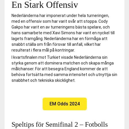
En Stark Offensiv
Nederländerna har imponerat under hela turneringen,
med en offensiv som har varit svår att stoppa. Cody
Gakpo har varit en av turneringens bästa spelare, och
hans samarbete med Xavi Simons har varit en nyckel till
lagets framgång. Nederländerna har en förmåga att
snabbt ställa om från försvar till anfall, vilket har
resulterat i flera mål på kontringar.
I kvartsfinalen mot Turkiet visade Nederländerna sin
styrka genom att dominera matchen och skapa många
målchanser. För att besegra England kommer de att
behöva fortsätta med samma intensitet och utnyttja sin
snabbhet och tekniska skicklighet.
EM Odds 2024
Speltips för Semifinal 2 – Fotbolls