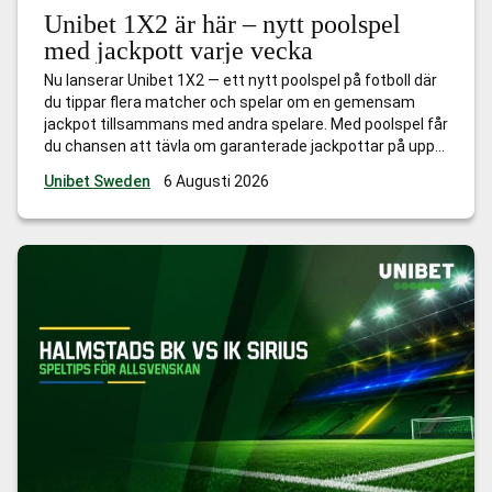
Unibet 1X2 är här – nytt poolspel
med jackpott varje vecka
Nu lanserar Unibet 1X2 — ett nytt poolspel på fotboll där
du tippar flera matcher och spelar om en gemensam
jackpot tillsammans med andra spelare. Med poolspel får
du chansen att tävla om garanterade jackpottar på upp
till 10 miljoner kronor, samtidigt som du följer några av
Unibet Sweden
6 Augusti 2026
Europas största fotbollsligor. Testa vår nyhet redan idag
…
Unibet 1X2 är här – nytt poolspel med jackpott varje
vecka