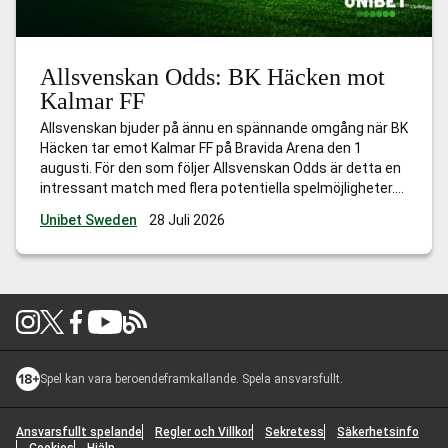
Allsvenskan Odds: BK Häcken mot
Kalmar FF
Allsvenskan bjuder på ännu en spännande omgång när BK
Häcken tar emot Kalmar FF på Bravida Arena den 1
augusti. För den som följer Allsvenskan Odds är detta en
intressant match med flera potentiella spelmöjligheter.
För hemmalaget handlar det om att fortsätta jakten på
Unibet Sweden
28 Juli 2026
topplaceringarna, medan Kalmar vill ta viktiga poäng för
att stärka sin
…
Allsvenskan Odds: BK Häcken mot Kalmar
FF
Spel kan vara beroendeframkallande. Spela ansvarsfullt.
Ansvarsfullt spelande
Regler och Villkor
Sekretess
Säkerhetsinfo
Cookies
Hjälp