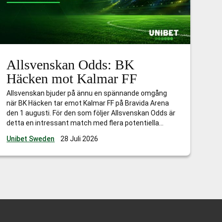
Allsvenskan Odds: BK
Häcken mot Kalmar FF
Allsvenskan bjuder på ännu en spännande omgång
när BK Häcken tar emot Kalmar FF på Bravida Arena
den 1 augusti. För den som följer Allsvenskan Odds är
detta en intressant match med flera potentiella
spelmöjligheter. För hemmalaget handlar det om att
Unibet Sweden
28 Juli 2026
fortsätta jakten på topplaceringarna, medan Kalmar
vill ta viktiga poäng för att stärka sin
…
Allsvenskan
Odds: BK Häcken mot Kalmar FF