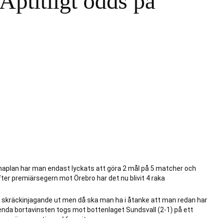
Aptitligt odds på
plan har man endast lyckats att göra 2 mål på 5 matcher och
. Efter premiärsegern mot Örebro har det nu blivit 4 raka
lt skräckinjagande ut men då ska man ha i åtanke att man redan har
da bortavinsten togs mot bottenlaget Sundsvall (2-1) på ett