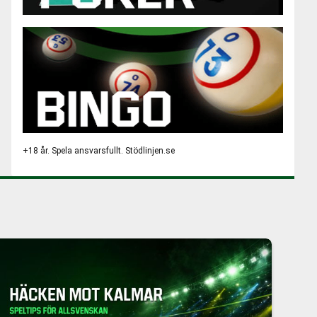
+18 år. Spela ansvarsfullt. Stödlinjen.se