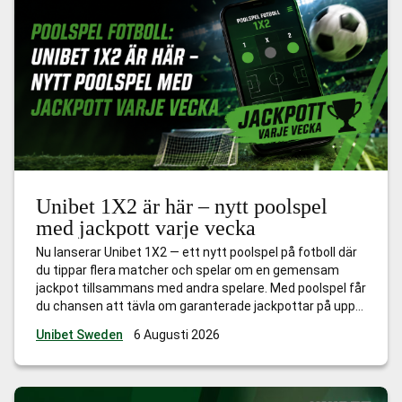
Unibet 1X2 är här – nytt poolspel
med jackpott varje vecka
Nu lanserar Unibet 1X2 — ett nytt poolspel på fotboll där
du tippar flera matcher och spelar om en gemensam
jackpot tillsammans med andra spelare. Med poolspel får
du chansen att tävla om garanterade jackpottar på upp
till 10 miljoner kronor, samtidigt som du följer några av
Unibet Sweden
6 Augusti 2026
Europas största fotbollsligor. Testa vår nyhet redan idag
…
Unibet 1X2 är här – nytt poolspel med jackpott varje
vecka