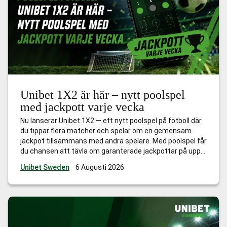
Unibet 1X2 är här – nytt poolspel
med jackpott varje vecka
Nu lanserar Unibet 1X2 — ett nytt poolspel på fotboll där
du tippar flera matcher och spelar om en gemensam
jackpot tillsammans med andra spelare. Med poolspel får
du chansen att tävla om garanterade jackpottar på upp
till 10 miljoner kronor, samtidigt som du följer några av
Unibet Sweden
6 Augusti 2026
Europas största fotbollsligor. Testa vår nyhet redan idag
…
Unibet 1X2 är här – nytt poolspel med jackpott varje
vecka