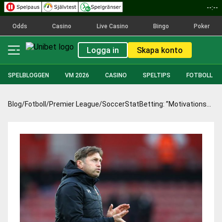
--:--
Odds
Casino
Live Casino
Bingo
Poker
Logga in
Skapa konto
SPELBLOGGEN
VM 2026
CASINO
SPELTIPS
FOTBOLL
Blog
/
Fotboll
/
Premier League
/
SoccerStatBetting: ”Motivationsseger”