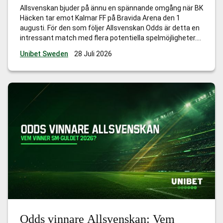
Allsvenskan bjuder på ännu en spännande omgång när BK
Häcken tar emot Kalmar FF på Bravida Arena den 1
augusti. För den som följer Allsvenskan Odds är detta en
intressant match med flera potentiella spelmöjligheter.
För hemmalaget handlar det om att fortsätta jakten på
Unibet Sweden
28 Juli 2026
topplaceringarna, medan Kalmar vill ta viktiga poäng för
att stärka sin
…
Allsvenskan Odds: BK Häcken mot Kalmar
FF
Odds vinnare Allsvenskan: Vem