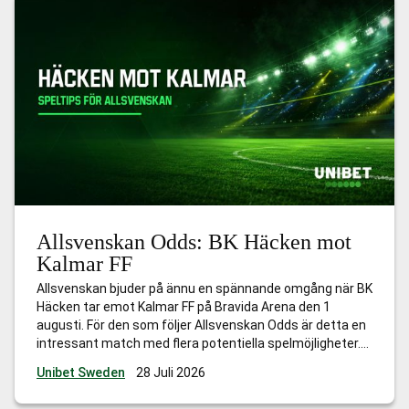
Allsvenskan Odds: BK Häcken mot
Kalmar FF
Allsvenskan bjuder på ännu en spännande omgång när BK
Häcken tar emot Kalmar FF på Bravida Arena den 1
augusti. För den som följer Allsvenskan Odds är detta en
intressant match med flera potentiella spelmöjligheter.
För hemmalaget handlar det om att fortsätta jakten på
Unibet Sweden
28 Juli 2026
topplaceringarna, medan Kalmar vill ta viktiga poäng för
att stärka sin
…
Allsvenskan Odds: BK Häcken mot Kalmar