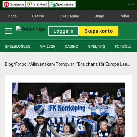
--:--
Odds
Casino
Live Casino
Bingo
Poker
Logga in
Skapa konto
SPELBLOGGEN
VM 2026
CASINO
SPELTIPS
FOTBOLL
Blog
/
Fotboll
/
Allsvenskan
/
Törnqvist: ”Bra chans för Europa League-jagande IFK”