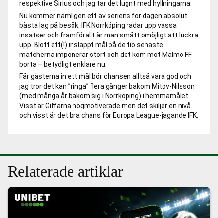
respektive Sirius och jag tar det lugnt med hyllningarna.
Nu kommer nämligen ett av seriens för dagen absolut
bästa lag på besök. IFK Norrköping radar upp vassa
insatser och framförallt är man smått omöjligt att luckra
upp. Blott ett(!) insläppt mål på de tio senaste
matcherna imponerar stort och det kom mot Malmö FF
borta – betydligt enklare nu.
Får gästerna in ett mål bör chansen alltså vara god och
jag tror det kan ”ringa” flera gånger bakom Mitov-Nilsson
(med många år bakom sig i Norrköping) i hemmamålet.
Visst är Giffarna högmotiverade men det skiljer en nivå
och visst är det bra chans för Europa League-jagande IFK.
Relaterade artiklar