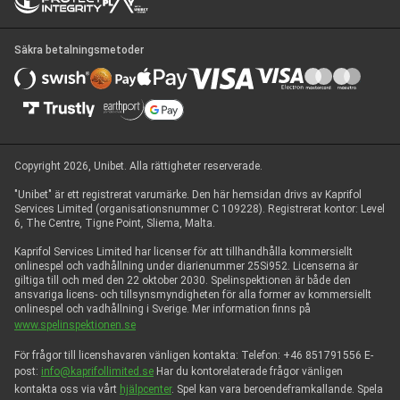
Säkra betalningsmetoder
Copyright 2026, Unibet. Alla rättigheter reserverade.
"Unibet" är ett registrerat varumärke. Den här hemsidan drivs av Kaprifol
Services Limited (organisationsnummer C 109228). Registrerat kontor: Level
6, The Centre, Tigne Point, Sliema, Malta.
Kaprifol Services Limited har licenser för att tillhandhålla kommersiellt
onlinespel och vadhållning under diarienummer 25Si952. Licenserna är
giltiga till och med den 22 oktober 2030. Spelinspektionen är både den
ansvariga licens- och tillsynsmyndigheten för alla former av kommersiellt
onlinespel och vadhållning i Sverige. Mer information finns på
www.spelinspektionen.se
För frågor till licenshavaren vänligen kontakta: Telefon: +46 851791556 E-
post:
info@kaprifollimited.se
Har du kontorelaterade frågor vänligen
kontakta oss via vårt
hjälpcenter
. Spel kan vara beroendeframkallande. Spela