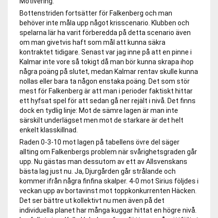
Motivering:
Bottenstriden fortsätter för Falkenberg och man
behöver inte måla upp något krisscenario. Klubben och
spelarna lär ha varit förberedda på detta scenario även
om man givetvis haft som mål att kunna säkra
kontraktet tidigare. Senast var jag inne på att en pinne i
Kalmar inte vore så tokigt då man bör kunna skrapa ihop
några poäng på slutet, medan Kalmar rentav skulle kunna
nollas eller bara ta någon enstaka poäng. Det som stör
mest för Falkenberg är att man i perioder faktiskt hittar
ett hyfsat spel för att sedan gå ner rejält i nivå. Det finns
dock en tydlig linje: Mot de sämre lagen är man inte
särskilt underlägset men mot de starkare är det helt
enkelt klasskillnad.
Raden 0-3-10 mot lagen på tabellens övre del säger
allting om Falkenbergs problem när svårighetsgraden går
upp. Nu gästas man dessutom av ett av Allsvenskans
bästa lag just nu. Ja, Djurgården går strålande och
kommer ifrån några finfina skalper. 4-0 mot Sirius följdes i
veckan upp av bortavinst mot toppkonkurrenten Häcken.
Det ser bättre ut kollektivt nu men även på det
individuella planet har många kuggar hittat en högre nivå.