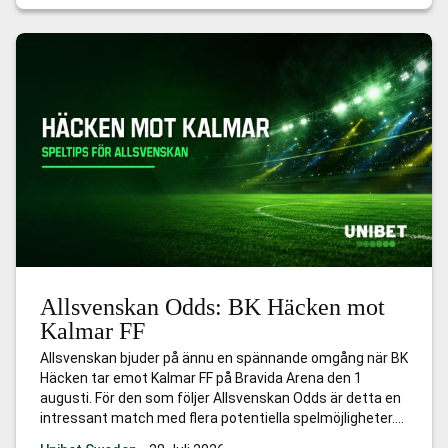
Allsvenskan, medan Halmstad
…
Allsvenskan Odds:
Halmstads BK mot IK Sirius FK
Allsvenskan Odds: BK Häcken mot
Kalmar FF
Allsvenskan bjuder på ännu en spännande omgång när BK
Häcken tar emot Kalmar FF på Bravida Arena den 1
augusti. För den som följer Allsvenskan Odds är detta en
intressant match med flera potentiella spelmöjligheter.
För hemmalaget handlar det om att fortsätta jakten på