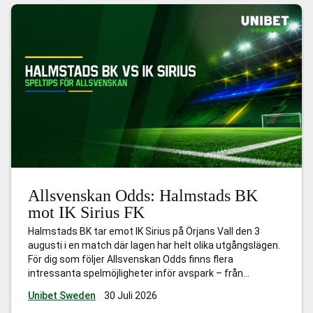
Allsvenskan Odds: Halmstads BK
mot IK Sirius FK
Halmstads BK tar emot IK Sirius på Örjans Vall den 3
augusti i en match där lagen har helt olika utgångslägen.
För dig som följer Allsvenskan Odds finns flera
intressanta spelmöjligheter inför avspark – från
matchvinnare till målspel och Bet Builder. Sirius har
Unibet Sweden
30 Juli 2026
imponerat under säsongen och etablerat sig i toppen av