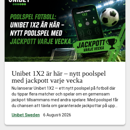
Unibet 1X2 är här – nytt poolspel
med jackpott varje vecka
Nu lanserar Unibet 1X2 — ett nytt poolspel på fotboll där
du tippar flera matcher och spelar om en gemensam
jackpot tillsammans med andra spelare. Med poolspel får
du chansen att tävla om garanterade jackpottar på upp
till 10 miljoner kronor, samtidigt som du följer några av
Unibet Sweden
6 Augusti 2026
Europas största fotbollsligor. Testa vår nyhet redan idag
…
Unibet 1X2 är här – nytt poolspel med jackpott varje
vecka