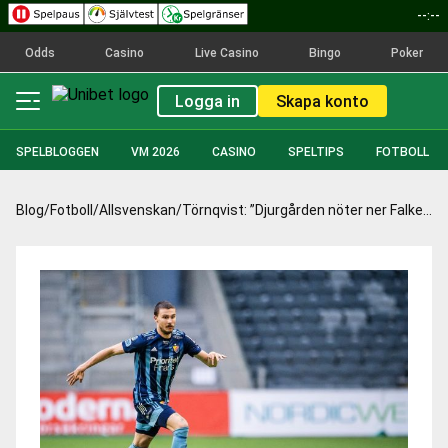
--:--
Odds
Casino
Live Casino
Bingo
Poker
Logga in
Skapa konto
SPELBLOGGEN
VM 2026
CASINO
SPELTIPS
FOTBOLL
Blog
/
Fotboll
/
Allsvenskan
/
Törnqvist: ”Djurgården nöter ner Falkenberg”