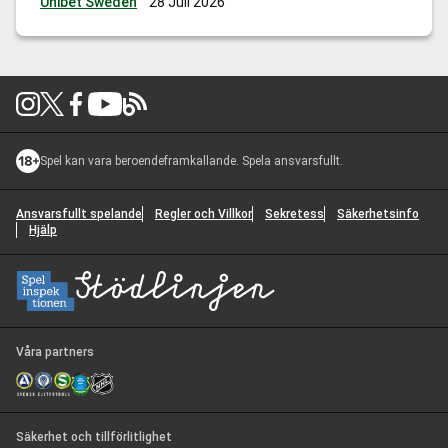
Unibet Sweden
28 Juli 2026
topplaceringarna, medan Kalmar vill ta viktiga poäng för
att stärka sin
…
Allsvenskan Odds: BK Häcken mot Kalmar
FF
Spel kan vara beroendeframkallande. Spela ansvarsfullt.
Ansvarsfullt spelande
Regler och Villkor
Sekretess
Säkerhetsinfo
Hjälp
Våra partners
Säkerhet och tillförlitlighet