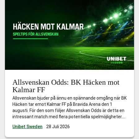
Allsvenskan Odds: BK Häcken mot
Kalmar FF
Allsvenskan bjuder på ännu en spännande omgång när BK
Häcken tar emot Kalmar FF på Bravida Arena den 1
augusti. För den som följer Allsvenskan Odds är detta en
intressant match med flera potentiella spelmöjligheter.
För hemmalaget handlar det om att fortsätta jakten på
Unibet Sweden
28 Juli 2026
topplaceringarna, medan Kalmar vill ta viktiga poäng för
att stärka sin
…
Allsvenskan Odds: BK Häcken mot Kalmar