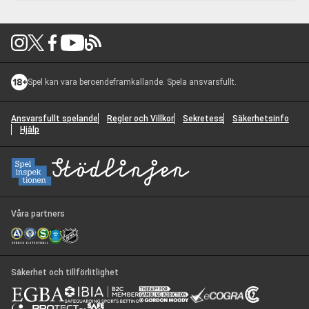
FF
Spel kan vara beroendeframkallande. Spela ansvarsfullt.
Ansvarsfullt spelande
Regler och Villkor
Sekretess
Säkerhetsinfo
Hjälp
Våra partners
Säkerhet och tillförlitlighet