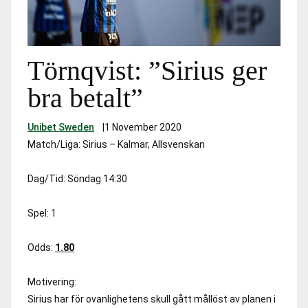
Törnqvist: ”Sirius ger
bra betalt”
Unibet Sweden
|
1 November 2020
Match/Liga:
Sirius – Kalmar, Allsvenskan
Dag/Tid:
Söndag 14:30
Spel:
1
Odds:
1.80
Motivering:
Sirius har för ovanlighetens skull gått mållöst av planen i