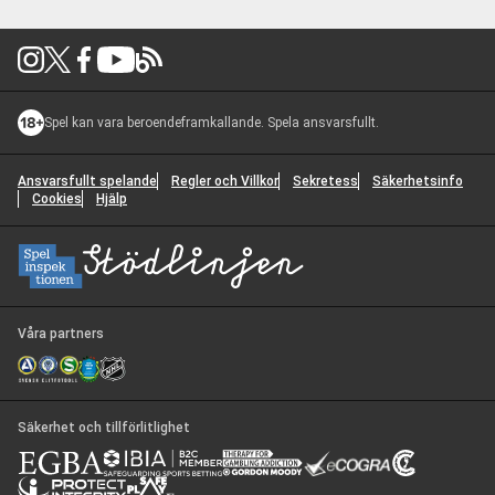
FF
Spel kan vara beroendeframkallande. Spela ansvarsfullt.
Ansvarsfullt spelande
Regler och Villkor
Sekretess
Säkerhetsinfo
Cookies
Hjälp
Våra partners
Säkerhet och tillförlitlighet