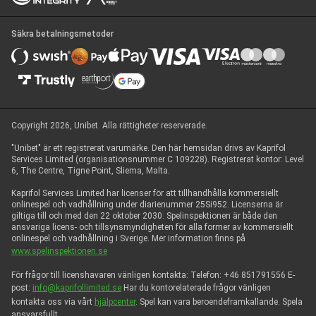
Säkra betalningsmetoder
Copyright 2026, Unibet. Alla rättigheter reserverade.
"Unibet" är ett registrerat varumärke. Den här hemsidan drivs av Kaprifol
Services Limited (organisationsnummer C 109228). Registrerat kontor: Level
6, The Centre, Tigne Point, Sliema, Malta.
Kaprifol Services Limited har licenser för att tillhandhålla kommersiellt
onlinespel och vadhållning under diarienummer 25Si952. Licenserna är
giltiga till och med den 22 oktober 2030. Spelinspektionen är både den
ansvariga licens- och tillsynsmyndigheten för alla former av kommersiellt
onlinespel och vadhållning i Sverige. Mer information finns på
www.spelinspektionen.se
För frågor till licenshavaren vänligen kontakta: Telefon: +46 851791556 E-
post:
info@kaprifollimited.se
Har du kontorelaterade frågor vänligen
kontakta oss via vårt
hjälpcenter
. Spel kan vara beroendeframkallande. Spela
ansvarsfullt.