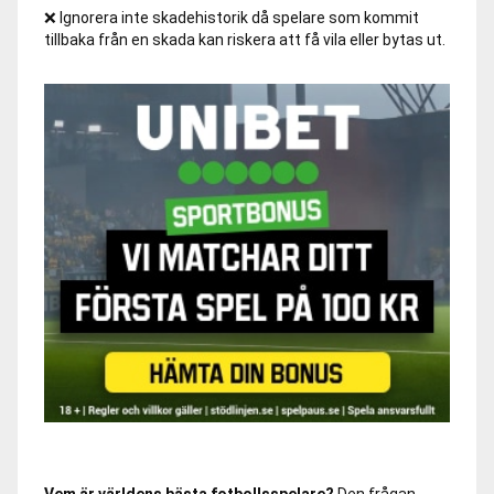
❌ Ignorera inte skadehistorik då spelare som kommit
tillbaka från en skada kan riskera att få vila eller bytas ut.
Vem är världens bästa fotbollsspelare?
Den frågan