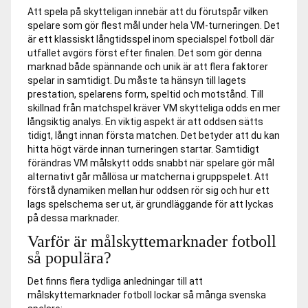
Att spela på skytteligan innebär att du förutspår vilken
spelare som gör flest mål under hela VM-turneringen. Det
är ett klassiskt långtidsspel inom specialspel fotboll där
utfallet avgörs först efter finalen. Det som gör denna
marknad både spännande och unik är att flera faktorer
spelar in samtidigt. Du måste ta hänsyn till lagets
prestation, spelarens form, speltid och motstånd. Till
skillnad från matchspel kräver VM skytteliga odds en mer
långsiktig analys. En viktig aspekt är att oddsen sätts
tidigt, långt innan första matchen. Det betyder att du kan
hitta högt värde innan turneringen startar. Samtidigt
förändras VM målskytt odds snabbt när spelare gör mål
alternativt går mållösa ur matcherna i gruppspelet. Att
förstå dynamiken mellan hur oddsen rör sig och hur ett
lags spelschema ser ut, är grundläggande för att lyckas
på dessa marknader.
Varför är målskyttemarknader fotboll
så populära?
Det finns flera tydliga anledningar till att
målskyttemarknader fotboll lockar så många svenska