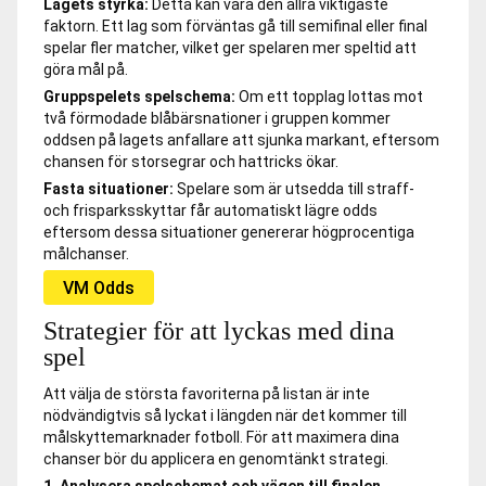
Lagets styrka:
Detta kan vara den allra viktigaste
faktorn. Ett lag som förväntas gå till semifinal eller final
spelar fler matcher, vilket ger spelaren mer speltid att
göra mål på.
Gruppspelets spelschema:
Om ett topplag lottas mot
två förmodade blåbärsnationer i gruppen kommer
oddsen på lagets anfallare att sjunka markant, eftersom
chansen för storsegrar och hattricks ökar.
Fasta situationer:
Spelare som är utsedda till straff-
och frisparksskyttar får automatiskt lägre odds
eftersom dessa situationer genererar högprocentiga
målchanser.
VM Odds
Strategier för att lyckas med dina
spel
Att välja de största favoriterna på listan är inte
nödvändigtvis så lyckat i längden när det kommer till
målskyttemarknader fotboll. För att maximera dina
chanser bör du applicera en genomtänkt strategi.