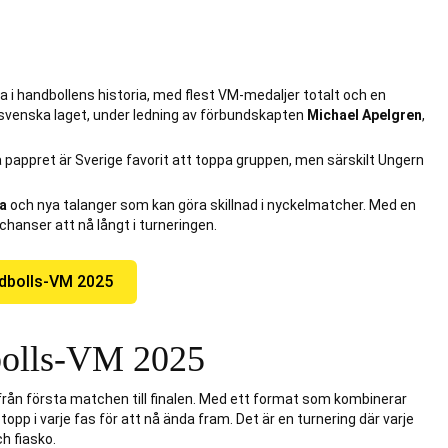
 i handbollens historia, med flest VM-medaljer totalt och en
 svenska laget, under ledning av förbundskapten
Michael Apelgren
,
å pappret är Sverige favorit att toppa gruppen, men särskilt Ungern
a
och nya talanger som kan göra skillnad i nyckelmatcher. Med en
hanser att nå långt i turneringen.
dbolls-VM 2025
bolls-VM 2025
 från första matchen till finalen. Med ett format som kombinerar
pp i varje fas för att nå ända fram. Det är en turnering där varje
h fiasko.