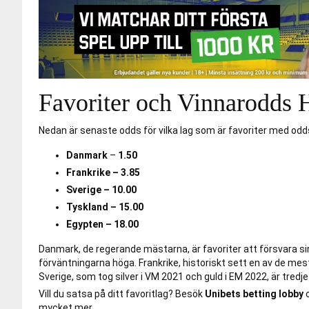
Favoriter och Vinnarodds
Nedan är senaste odds för vilka lag som är favoriter med odd
Danmark
–
1.50
Frankrike – 3.85
Sverige – 10.00
Tyskland – 15.00
Egypten – 18.00
Danmark, de regerande mästarna, är favoriter att försvara si
förväntningarna höga. Frankrike, historiskt sett en av de mes
Sverige, som tog silver i VM 2021 och guld i EM 2022, är tredje
Vill du satsa på ditt favoritlag? Besök
Unibets betting lobby
o
mycket mer.