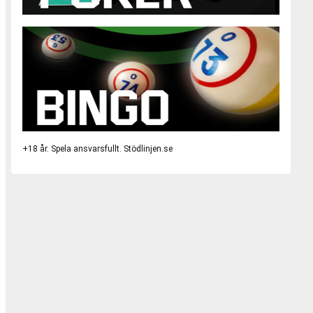
+18 år. Spela ansvarsfullt. Stödlinjen.se