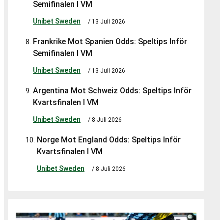
Semifinalen I VM
Unibet Sweden
/
13 Juli 2026
Frankrike Mot Spanien Odds: Speltips Inför
Semifinalen I VM
Unibet Sweden
/
13 Juli 2026
Argentina Mot Schweiz Odds: Speltips Inför
Kvartsfinalen I VM
Unibet Sweden
/
8 Juli 2026
Norge Mot England Odds: Speltips Inför
Kvartsfinalen I VM
Unibet Sweden
/
8 Juli 2026