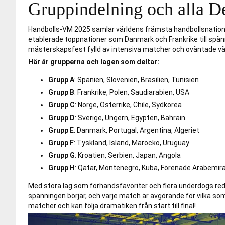
Gruppindelning och alla D
Handbolls-VM 2025 samlar världens främsta handbollsnationer, 
etablerade toppnationer som Danmark och Frankrike till spä
mästerskapsfest fylld av intensiva matcher och oväntade vä
Här är grupperna och lagen som deltar:
Grupp A
: Spanien, Slovenien, Brasilien, Tunisien
Grupp B
: Frankrike, Polen, Saudiarabien, USA
Grupp C
: Norge, Österrike, Chile, Sydkorea
Grupp D
: Sverige, Ungern, Egypten, Bahrain
Grupp E
: Danmark, Portugal, Argentina, Algeriet
Grupp F
: Tyskland, Island, Marocko, Uruguay
Grupp G
: Kroatien, Serbien, Japan, Angola
Grupp H
: Qatar, Montenegro, Kuba, Förenade Arabemir
Med stora lag som förhandsfavoriter och flera underdogs redo a
spänningen börjar, och varje match är avgörande för vilka som
matcher och kan följa dramatiken från start till final!