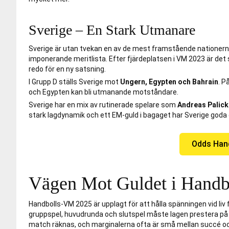
Sverige – En Stark Utmanare
Sverige är utan tvekan en av de mest framstående nationerna
imponerande meritlista. Efter fjärdeplatsen i VM 2023 är det
redo för en ny satsning.
I Grupp D ställs Sverige mot
Ungern, Egypten och Bahrain
. P
och Egypten kan bli utmanande motståndare.
Sverige har en mix av rutinerade spelare som
Andreas Palick
stark lagdynamik och ett EM-guld i bagaget har Sverige goda c
Odds Han
Vägen Mot Guldet i Hand
Handbolls-VM 2025 är upplagt för att hålla spänningen vid liv
gruppspel, huvudrunda och slutspel måste lagen prestera på to
match räknas, och marginalerna ofta är små mellan succé oc