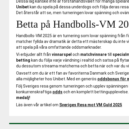
Dessa lag kanske inte är förstahandsvalet för många spelare
Unibet
kan du spela på dessa underdogs och följa deras resa
Det återstår att se, men turneringen lovar spänning och ovä
Betta på Handbolls-VM 2
Handbolls-VM 2025 är en turnering som lovar spänning från fö
matcher fyllda av dramatik är detta ett mästerskap du inte v
att spela på våra omfattande oddsmarknader.
Vi erbjuder allt från
vinnarspel
och
matchvinnare
till
special
betting
kan du följa varje vändning i realtid och satsa på f
du dessutom streama matcherna och betta när och var du vil
Oavsett om du är ett fan av favoriterna Danmark och Sverige el
alla möjligheter hos Unibet. Med en generös
oddsbonus för n
Följ Sveriges resa genom turneringen och upplev spänningen 
konkurrenskraftiga
odds
och en komplett bettingupplevelse
medalj!
Läs även vår artikel om
Sveriges Resa mot VM Guld 2025