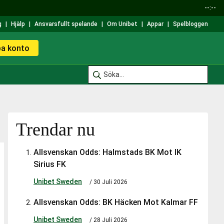
--:--
g
|
Hjälp
|
Ansvarsfullt spelande
|
Om Unibet
|
Appar
|
Spelbloggen
a konto
Trendar nu
Allsvenskan Odds: Halmstads BK Mot IK
Sirius FK
Unibet Sweden
/
30 Juli 2026
Allsvenskan Odds: BK Häcken Mot Kalmar FF
Unibet Sweden
/
28 Juli 2026