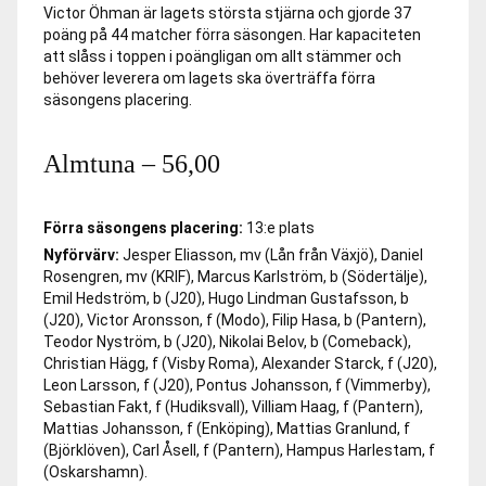
Victor Öhman är lagets största stjärna och gjorde 37
poäng på 44 matcher förra säsongen. Har kapaciteten
att slåss i toppen i poängligan om allt stämmer och
behöver leverera om lagets ska överträffa förra
säsongens placering.
Almtuna –
56,00
Förra säsongens placering:
13:e plats
Nyförvärv:
Jesper Eliasson, mv (Lån från Växjö), Daniel
Rosengren, mv (KRIF), Marcus Karlström, b (Södertälje),
Emil Hedström, b (J20), Hugo Lindman Gustafsson, b
(J20), Victor Aronsson, f (Modo), Filip Hasa, b (Pantern),
Teodor Nyström, b (J20), Nikolai Belov, b (Comeback),
Christian Hägg, f (Visby Roma), Alexander Starck, f (J20),
Leon Larsson, f (J20), Pontus Johansson, f (Vimmerby),
Sebastian Fakt, f (Hudiksvall), Villiam Haag, f (Pantern),
Mattias Johansson, f (Enköping), Mattias Granlund, f
(Björklöven), Carl Åsell, f (Pantern), Hampus Harlestam, f
(Oskarshamn).