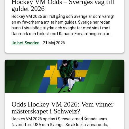
Hockey VM Odds – Sveriges väg till
guldet 2026
Hockey VM 2026 är i full gång och Sverige är som vanligt
en av favoriterna att ta hem guldet. Sverige har redan
hunnit visa både styrka och svagheter med vinst mot
Danmark och förlust mot Kanada. Förväntningarna är
höga på landslaget, som i år ställer upp med en
Unibet Sweden
21 Maj 2026
intressant mix av rutinerade NHL-spelare och unga
…
Hockey VM Odds – Sveriges väg till guldet 2026
Odds Hockey VM 2026: Vem vinner
mästerskapet i Schweiz?
Hockey VM 2026 spelas i Schweiz med Kanada som
favorit före USA och Sverige. Se aktuella vinnarodds,