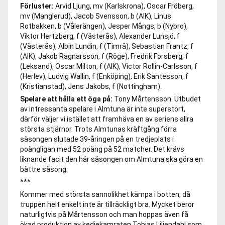
Förluster:
Arvid Ljung, mv (Karlskrona), Oscar Fröberg,
mv (Manglerud), Jacob Svensson, b (AIK), Linus
Rotbakken, b (Vålerängen), Jesper Mångs, b (Nybro),
Viktor Hertzberg, f (Västerås), Alexander Lunsjö, f
(Västerås), Albin Lundin, f (Timrå), Sebastian Frantz, f
(AIK), Jakob Ragnarsson, f (Röge), Fredrik Forsberg, f
(Leksand), Oscar Milton, f (AIK), Victor Rollin-Carlsson, f
(Herlev), Ludvig Wallin, f (Enköping), Erik Santesson, f
(Kristianstad), Jens Jakobs, f (Nottingham).
Spelare att hålla ett öga på:
Tony Mårtensson. Utbudet
av intressanta spelare i Almtuna är inte superstort,
därför väljer vi istället att framhäva en av seriens allra
största stjärnor. Trots Almtunas kräftgång förra
säsongen slutade 39-åringen på en tredjeplats i
poängligan med 52 poäng på 52 matcher. Det krävs
liknande facit den här säsongen om Almtuna ska göra en
bättre säsong.
***
Kommer med största sannolikhet kämpa i botten, då
truppen helt enkelt inte är tillräckligt bra. Mycket beror
naturligtvis på Mårtensson och man hoppas även få
ökad produktion av kedjekamraten Tobias Liljendahl som