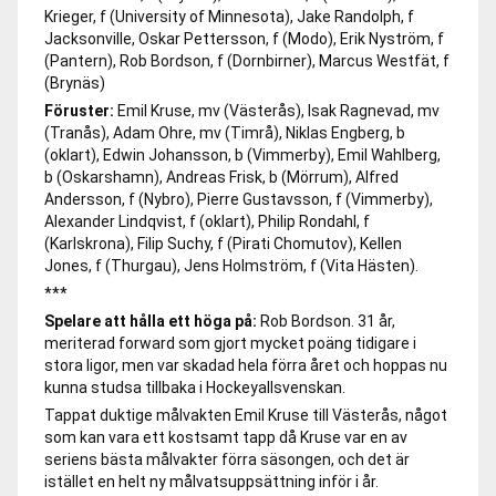
Krieger, f (University of Minnesota), Jake Randolph, f
Jacksonville, Oskar Pettersson, f (Modo), Erik Nyström, f
(Pantern), Rob Bordson, f (Dornbirner), Marcus Westfät, f
(Brynäs)
Föruster:
Emil Kruse, mv (Västerås), Isak Ragnevad, mv
(Tranås), Adam Ohre, mv (Timrå), Niklas Engberg, b
(oklart), Edwin Johansson, b (Vimmerby), Emil Wahlberg,
b (Oskarshamn), Andreas Frisk, b (Mörrum), Alfred
Andersson, f (Nybro), Pierre Gustavsson, f (Vimmerby),
Alexander Lindqvist, f (oklart), Philip Rondahl, f
(Karlskrona), Filip Suchy, f (Pirati Chomutov), Kellen
Jones, f (Thurgau), Jens Holmström, f (Vita Hästen).
***
Spelare att hålla ett höga på:
Rob Bordson. 31 år,
meriterad forward som gjort mycket poäng tidigare i
stora ligor, men var skadad hela förra året och hoppas nu
kunna studsa tillbaka i Hockeyallsvenskan.
Tappat duktige målvakten Emil Kruse till Västerås, något
som kan vara ett kostsamt tapp då Kruse var en av
seriens bästa målvakter förra säsongen, och det är
istället en helt ny målvatsuppsättning inför i år.