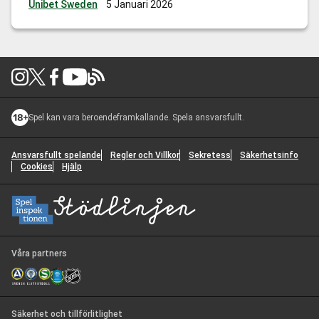
Unibet Sweden
5 Januari 2026
både för hockeyfans och för spelare som följer JVM odds
för vinnare. Finalen
…
Kan Sverige vinna Junior-VM i
hockey 2026? Odds inför JVM-finalen mot Tjeckien
Spel kan vara beroendeframkallande. Spela ansvarsfullt.
Ansvarsfullt spelande
Regler och Villkor
Sekretess
Säkerhetsinfo
Cookies
Hjälp
Våra partners
Säkerhet och tillförlitlighet