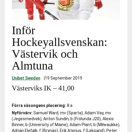
Inför
Hockeyallsvenskan:
Västervik och
Almtuna
Unibet Sweden
|
19 September 2019
Västerviks IK –
41,00
Förra säsongens placering:
8:a
Nyförvärv:
Samuel Ward, mv (Sparta), Adam Vay, mv
(Jegesmedvek), Anton Sundin, b (Frölunda J20), Alexis
Binner, b (University of Maine), Adam Plant, b (Milwaukke),
Adrian Elefalk, f (Brynäs), Erik Aterius, f (Leksand), Peter