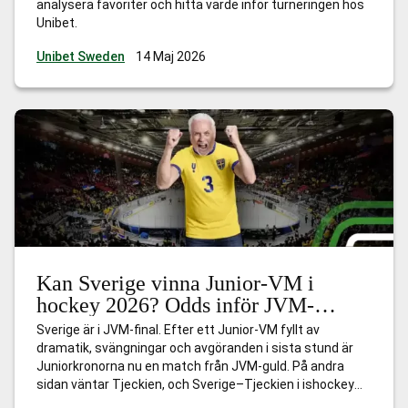
analysera favoriter och hitta värde inför turneringen hos
Unibet.
Unibet Sweden
14 Maj 2026
Kan Sverige vinna Junior-VM i
hockey 2026? Odds inför JVM-
finalen mot Tjeckien
Sverige är i JVM-final. Efter ett Junior-VM fyllt av
dramatik, svängningar och avgöranden i sista stund är
Juniorkronorna nu en match från JVM-guld. På andra
sidan väntar Tjeckien, och Sverige–Tjeckien i ishockey
JVM-final har alla ingredienser för att bli en klassiker –