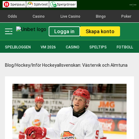
--:--
Odds
Casino
Live Casino
Bingo
Poker
Logga in
Skapa konto
SPELBLOGGEN
VM 2026
CASINO
SPELTIPS
FOTBOLL
Blog
/
Hockey
/
Inför Hockeyallsvenskan: Västervik och Almtuna