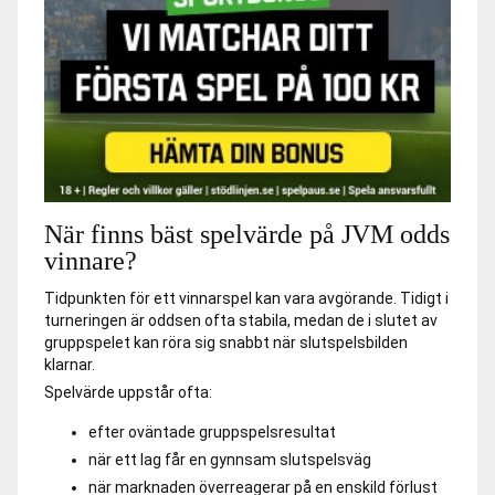
När finns bäst spelvärde på JVM odds
vinnare?
Tidpunkten för ett vinnarspel kan vara avgörande. Tidigt i
turneringen är oddsen ofta stabila, medan de i slutet av
gruppspelet kan röra sig snabbt när slutspelsbilden
klarnar.
Spelvärde uppstår ofta:
efter oväntade gruppspelsresultat
när ett lag får en gynnsam slutspelsväg
när marknaden överreagerar på en enskild förlust