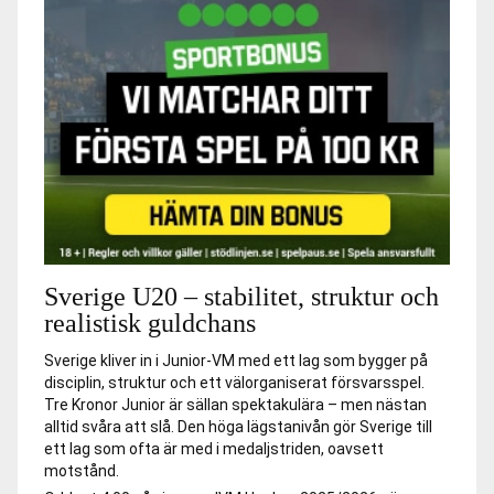
Sverige U20 – stabilitet, struktur och
realistisk guldchans
Sverige kliver in i Junior-VM med ett lag som bygger på
disciplin, struktur och ett välorganiserat försvarsspel.
Tre Kronor Junior är sällan spektakulära – men nästan
alltid svåra att slå. Den höga lägstanivån gör Sverige till
ett lag som ofta är med i medaljstriden, oavsett
motstånd.