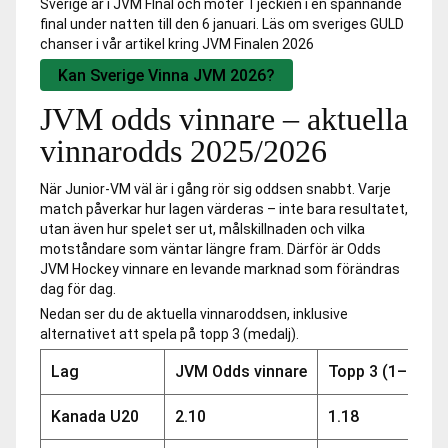
Sverige är i JVM FInal och möter Tjeckien i en spännande
final under natten till den 6 januari. Läs om sveriges GULD
chanser i vår artikel kring JVM Finalen 2026
Kan Sverige Vinna JVM 2026?
JVM odds vinnare – aktuella
vinnarodds 2025/2026
När Junior-VM väl är i gång rör sig oddsen snabbt. Varje
match påverkar hur lagen värderas – inte bara resultatet,
utan även hur spelet ser ut, målskillnaden och vilka
motståndare som väntar längre fram. Därför är Odds
JVM Hockey vinnare en levande marknad som förändras
dag för dag.
Nedan ser du de aktuella vinnaroddsen, inklusive
alternativet att spela på topp 3 (medalj).
Lag
JVM Odds vinnare
Topp 3 (1–3)
Kanada U20
2.10
1.18