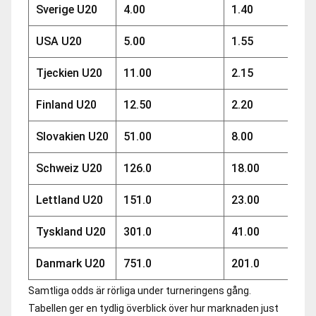
Sverige U20
4.00
1.40
USA U20
5.00
1.55
Tjeckien U20
11.00
2.15
Finland U20
12.50
2.20
Slovakien U20
51.00
8.00
Schweiz U20
126.0
18.00
Lettland U20
151.0
23.00
Tyskland U20
301.0
41.00
Danmark U20
751.0
201.0
Samtliga odds är rörliga under turneringens gång.
Tabellen ger en tydlig överblick över hur marknaden just