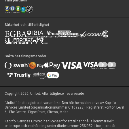
Våra partners
Säkerhet och tillförlitlighet
Säkra betalningsmetoder
Copyright 2026, Unibet. Alla rättigheter reserverade.
"Unibet" är ett registrerat varumärke. Den här hemsidan drivs av Kaprifol
Services Limited (organisationsnummer C 109228). Registrerat kontor: Level
6, The Centre, Tigne Point, Sliema, Malta.
Kaprifol Services Limited har licenser för att tillhandhålla kommersiellt
onlinespel och vadhållning under diarienummer 25Si952. Licenserna är