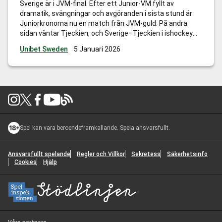
finalen mot Tjeckien
Sverige är i JVM-final. Efter ett Junior-VM fyllt av
dramatik, svängningar och avgöranden i sista stund är
Juniorkronorna nu en match från JVM-guld. På andra
sidan väntar Tjeckien, och Sverige–Tjeckien i ishockey
JVM-final har alla ingredienser för att bli en klassiker –
Unibet Sweden
5 Januari 2026
både för hockeyfans och för spelare som följer JVM odds
för vinnare. Finalen
…
Kan Sverige vinna Junior-VM i
hockey 2026? Odds inför JVM-finalen mot Tjeckien
Spel kan vara beroendeframkallande. Spela ansvarsfullt.
Ansvarsfullt spelande
Regler och Villkor
Sekretess
Säkerhetsinfo
Cookies
Hjälp