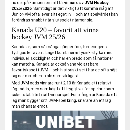
nu ser på kampen om att bli
vinnare av JVM Hockey
2025/2026
. Samtidigt är det viktigt att komma ihåg att
Junior-VM ofta lever sitt eget liv – och att spelvärdet kan
förändras snabbt när slutspelet närmar sig.
Kanada U20 – favorit att vinna
hockey JVM 25/26
Kanada är, som så många gånger förr, turneringens
tydligaste favorit. Laget kombinerar fysisk styrka med
individuell skicklighet och har en bredd som få nationer
kan matcha. Kanada är också vana vid att bära
favoritskapet i JVM – och historiskt sett har de ofta höjt
sig när matcherna blir som viktigast.
Med JVM odds vinnare runt 2.10 är Kanada ett relativt
lågt odds, men samtidigt ett tryggt val för spelare som
söker stabilitet i sitt vinnarspel. För många är Kanada ett
lag man bygger sitt JVM-spel kring, snarare än ett lag
man chansar emot.