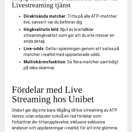
Livestreaming tjänst
Direktsända matcher:
Titta på alla ATP-matcher
live, oavsett var du befinner dig.
Högkvalitativ bild:
Njut av kristallklar
streamingkvalitet som gör att du inte missar en
enda detalj.
Live-odds:
Delta i spänningen genom att satsa på
matcher i realtid med uppdaterade odds.
Multiskärmsfunktion:
Se flera matcher samtidigt
på olika skärmar.
Fördelar med Live
Streaming hos Unibet
Unibet ger dig inte bara tillgång till live streaming av ATP
tennis, utan erbjuder också en rad fördelar som
förbättrar din tittarupplevelse, inklusive exklusiva
analyser och uppdateringar i realtid, för att inte glömma