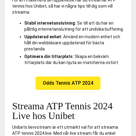
tennis hos Unibet, så har vi några tips till dig som vill
streama:
Stabil internetanslutning:
Se till att du har en
pålitlig internetanslutning för att undvika buffering.
Uppdaterad enhet:
Använd en modern enhet och
håll din webbläsare uppdaterad för bästa
prestanda.
Optimera din tittarplats:
Skapa en bekväm
tittarplats där du kan njuta av matcherna ostört.
Odds Tennis ATP 2024
Streama ATP Tennis 2024
Live hos Unibet
Unibets lievvstream är ett utmärkt val för att streama
ATP tennis 2024 live. Med vår live stream får du enkel