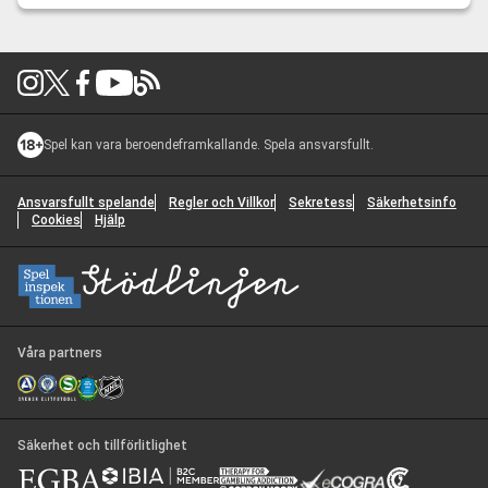
brukar
…
Odds vinnare Allsvenskan: Vem vinner SM-guldet
2026?
Spel kan vara beroendeframkallande. Spela ansvarsfullt.
Ansvarsfullt spelande
Regler och Villkor
Sekretess
Säkerhetsinfo
Cookies
Hjälp
Våra partners
Säkerhet och tillförlitlighet