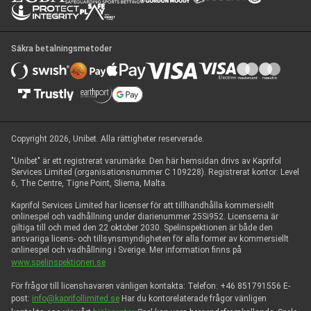
Säkra betalningsmetoder
Copyright 2026, Unibet. Alla rättigheter reserverade.
"Unibet" är ett registrerat varumärke. Den här hemsidan drivs av Kaprifol
Services Limited (organisationsnummer C 109228). Registrerat kontor: Level
6, The Centre, Tigne Point, Sliema, Malta.
Kaprifol Services Limited har licenser för att tillhandhålla kommersiellt
onlinespel och vadhållning under diarienummer 25Si952. Licenserna är
giltiga till och med den 22 oktober 2030. Spelinspektionen är både den
ansvariga licens- och tillsynsmyndigheten för alla former av kommersiellt
onlinespel och vadhållning i Sverige. Mer information finns på
www.spelinspektionen.se
För frågor till licenshavaren vänligen kontakta: Telefon: +46 851791556 E-
post:
info@kaprifollimited.se
Har du kontorelaterade frågor vänligen