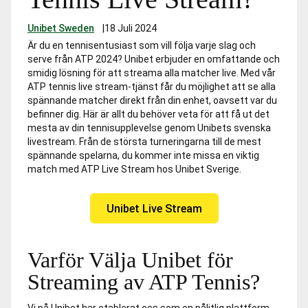
Unibet Sweden
|
18 Juli 2024
Är du en tennisentusiast som vill följa varje slag och
serve från ATP 2024? Unibet erbjuder en omfattande och
smidig lösning för att streama alla matcher live. Med vår
ATP tennis live stream-tjänst får du möjlighet att se alla
spännande matcher direkt från din enhet, oavsett var du
befinner dig. Här är allt du behöver veta för att få ut det
mesta av din tennisupplevelse genom Unibets svenska
livestream. Från de största turneringarna till de mest
spännande spelarna, du kommer inte missa en viktig
match med ATP Live Stream hos Unibet Sverige.
Unibet Live Stream
Varför Välja Unibet för
Streaming av ATP Tennis?