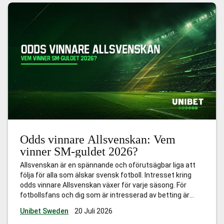
Odds vinnare Allsvenskan: Vem
vinner SM-guldet 2026?
Allsvenskan är en spännande och oförutsägbar liga att
följa för alla som älskar svensk fotboll. Intresset kring
odds vinnare Allsvenskan växer för varje säsong. För
fotbollsfans och dig som är intresserad av betting är
jakten på SM guld fotboll en av årets största händelser.
Unibet Sweden
20 Juli 2026
Om man jämför Allsvenskan med andra ligor i Europa så