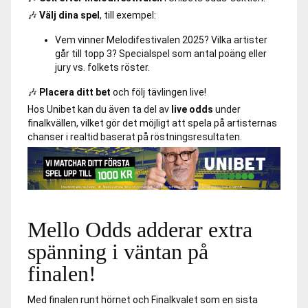
🎶
Välj dina spel
, till exempel:
Vem vinner Melodifestivalen 2025?
Vilka artister
går till topp 3?
Specialspel som antal poäng eller
jury vs. folkets röster.
🎶
Placera ditt bet
och följ tävlingen live!
Hos Unibet kan du även ta del av
live odds
under
finalkvällen, vilket gör det möjligt att spela på artisternas
chanser i realtid baserat på röstningsresultaten.
Mello Odds adderar extra
spänning i väntan på
finalen!
Med finalen runt hörnet och Finalkvalet som en sista