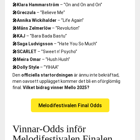
🎤Klara Hammarström
–
”On and On and On”
🎤Greczula
–
”Believe Me”
🎤Annika Wickihalder
–
”Life Again”
🎤Måns Zelmerlöw
–
”Revolution”
🎤KAJ
–
”Bara Bada Bastu”
🎤Saga Ludvigsson
–
”Hate You So Much”
🎤SCARLET
–
”Sweet n’ Psycho”
🎤Meira Omar
–
”Hush Hush”
🎤Dolly Style
–
”YIHAA”
Den
officiella startordningen
är ännu inte bekräftad,
men oavsett upplägget kommer det bli en oförglömlig
final.
Vilket bidrag vinner Mello 2025?
Melodifestivalen Final Odds
Vinnar-Odds inför
Melodifestivalen Finalen