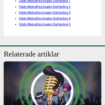
Odds Melodifestivalen Deltävling 1
Odds Melodifestivalen Deltävling 2
Odds Melodifestivalen Deltävling 3
Odds Melodifestivalen Deltävling 4
Odds Melodifestivalen Deltävling 5
Relaterade artiklar