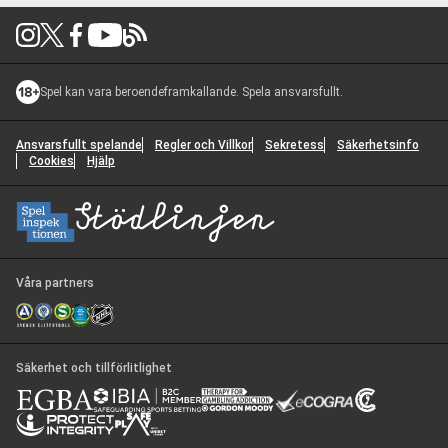
Spel kan vara beroendeframkallande. Spela ansvarsfullt.
Ansvarsfullt spelande
Regler och Villkor
Sekretess
Säkerhetsinfo
Cookies
Hjälp
Våra partners
Säkerhet och tillförlitlighet