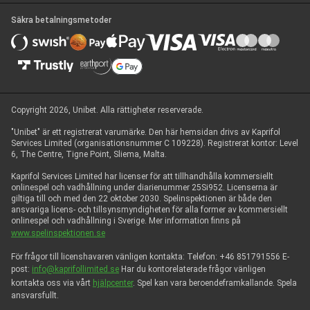
Säkra betalningsmetoder
Copyright 2026, Unibet. Alla rättigheter reserverade.
"Unibet" är ett registrerat varumärke. Den här hemsidan drivs av Kaprifol
Services Limited (organisationsnummer C 109228). Registrerat kontor: Level
6, The Centre, Tigne Point, Sliema, Malta.
Kaprifol Services Limited har licenser för att tillhandhålla kommersiellt
onlinespel och vadhållning under diarienummer 25Si952. Licenserna är
giltiga till och med den 22 oktober 2030. Spelinspektionen är både den
ansvariga licens- och tillsynsmyndigheten för alla former av kommersiellt
onlinespel och vadhållning i Sverige. Mer information finns på
www.spelinspektionen.se
För frågor till licenshavaren vänligen kontakta: Telefon: +46 851791556 E-
post:
info@kaprifollimited.se
Har du kontorelaterade frågor vänligen
kontakta oss via vårt
hjälpcenter
. Spel kan vara beroendeframkallande. Spela
ansvarsfullt.