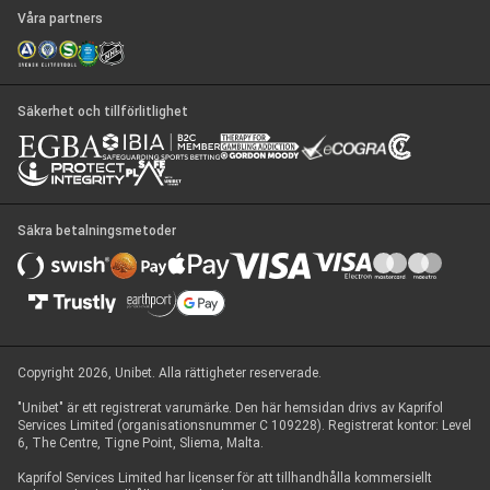
Våra partners
Säkerhet och tillförlitlighet
Säkra betalningsmetoder
Copyright 2026, Unibet. Alla rättigheter reserverade.
"Unibet" är ett registrerat varumärke. Den här hemsidan drivs av Kaprifol
Services Limited (organisationsnummer C 109228). Registrerat kontor: Level
6, The Centre, Tigne Point, Sliema, Malta.
Kaprifol Services Limited har licenser för att tillhandhålla kommersiellt