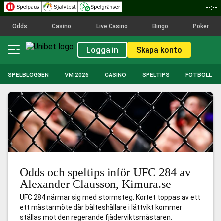
--:--
Odds
Casino
Live Casino
Bingo
Poker
Logga in
Skapa konto
SPELBLOGGEN
VM 2026
CASINO
SPELTIPS
FOTBOLL
Odds och speltips inför UFC 284 av
Alexander Clausson, Kimura.se
UFC 284 närmar sig med stormsteg. Kortet toppas av ett
ett mästarmöte där bälteshållare i lättvikt kommer
ställas mot den regerande fjäderviktsmästaren.