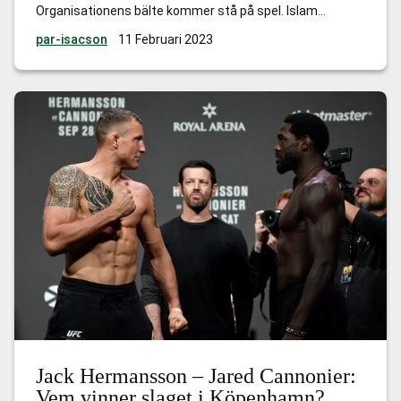
Organisationens bälte kommer stå på spel. Islam
Makhachev tystade tvivlarna i sin senaste match Till
par-isacson
11 Februari 2023
helgen väntar en av sportens största matcher någonsin
när P4P 1a:n Alexander Volkanovski ställs mot P4P
2:an Islam Makhachev. Den förstnämnda
…
Odds och
speltips inför UFC 284 av Alexander Clausson, Kimura.se
Jack Hermansson – Jared Cannonier:
Vem vinner slaget i Köpenhamn?