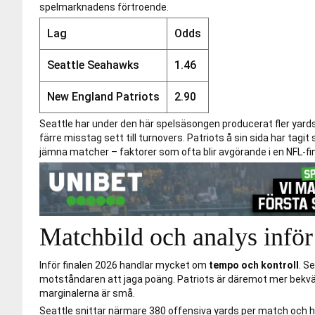
spelmarknadens förtroende.
Lag
Odds
Seattle Seahawks
1.46
New England Patriots
2.90
Seattle har under den här spelsäsongen producerat fler yards 
färre misstag sett till turnovers. Patriots å sin sida har tagit
jämna matcher – faktorer som ofta blir avgörande i en NFL-fin
Matchbild och analys infö
Inför finalen 2026 handlar mycket om
tempo och kontroll
. S
motståndaren att jaga poäng. Patriots är däremot mer bekväm
marginalerna är små.
Seattle snittar närmare 380 offensiva yards per match och har