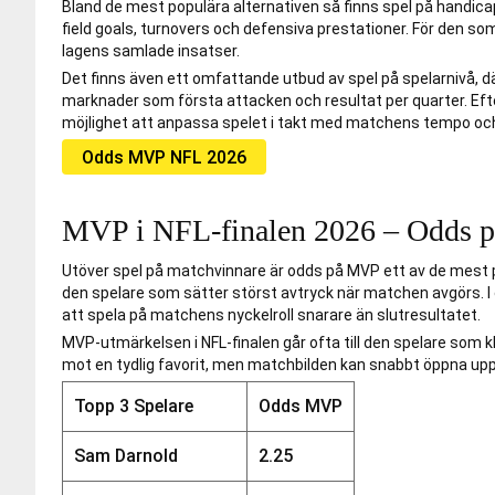
Bland de mest populära alternativen så finns spel på handic
field goals, turnovers och defensiva prestationer. För den so
lagens samlade insatser.
Det finns även ett omfattande utbud av spel på spelarnivå, 
marknader som första attacken och resultat per quarter. Efte
möjlighet att anpassa spelet i takt med matchens tempo och
Odds MVP NFL 2026
MVP i NFL-finalen 2026 – Odds på
Utöver spel på matchvinnare är odds på MVP ett av de mest po
den spelare som sätter störst avtryck när matchen avgörs. I 
att spela på matchens nyckelroll snarare än slutresultatet.
MVP-utmärkelsen i NFL-finalen går ofta till den spelare som k
mot en tydlig favorit, men matchbilden kan snabbt öppna upp 
Topp 3 Spelare
Odds MVP
Sam Darnold
2.25