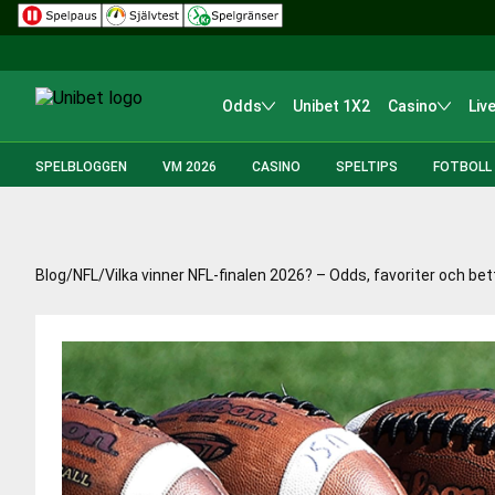
Odds
Unibet 1X2
Casino
Liv
SPELBLOGGEN
VM 2026
CASINO
SPELTIPS
FOTBOLL
Blog
/
NFL
/
Vilka vinner NFL-finalen 2026? – Odds, favoriter och bet