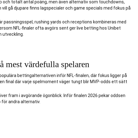
ap och totalt antal poäng, men även alternativ som touchdowns,
m vill gå djupare finns lagspecialer och game specials med fokus på
där passningsspel, rushing yards och receptions kombineras med
rsom NFL-finaler ofta avgörs sent ger live betting hos Unibet
 utveckling.
 mest värdefulla spelaren
pulära bettingalternativen inför NFL-finalen, där fokus ligger på
en final där varje spelmoment väger tungt blir MVP-odds ett sätt
liver fram i avgörande ögonblick. Inför finalen 2026 pekar oddsen
för andra alternativ.