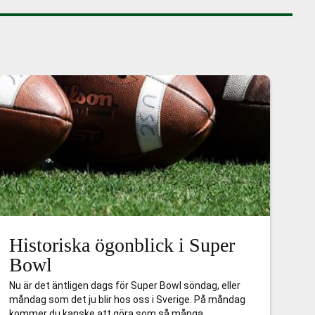
Historiska ögonblick i Super
Bowl
Nu är det äntligen dags för Super Bowl söndag, eller
måndag som det ju blir hos oss i Sverige. På måndag
kommer du kanske att göra som så många