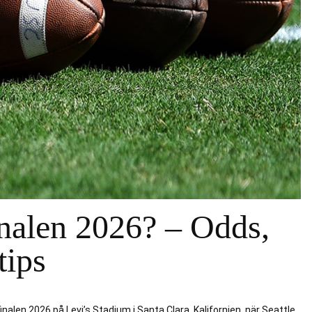
nalen 2026? – Odds,
tips
nalen 2026 på Levi’s Stadium i Santa Clara, Kalifornien, när Seattle