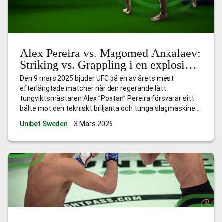
Alex Pereira vs. Magomed Ankalaev:
Striking vs. Grappling i en explosiv
UFC 313 Titelmatch
Den 9 mars 2025 bjuder UFC på en av årets mest
efterlängtade matcher när den regerande lätt
tungviktsmästaren Alex ”Poatan” Pereira försvarar sitt
bälte mot den tekniskt briljanta och tunga slagmaskinen
Magomed Ankalaev. Två fighters med helt olika
Unibet Sweden
3 Mars 2025
bakgrunder, men med samma mål – att dominera lätt
tungviktsklassen. Titelmatchen äger rum i Miami, USA,
där
…
Alex Pereira vs. Magomed Ankalaev: Striking vs.
Grappling i en explosiv UFC 313 Titelmatch