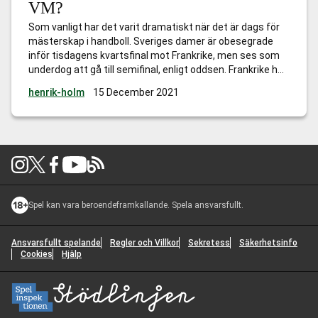
VM?
Som vanligt har det varit dramatiskt när det är dags för
mästerskap i handboll. Sveriges damer är obesegrade
inför tisdagens kvartsfinal mot Frankrike, men ses som
underdog att gå till semifinal, enligt oddsen. Frankrike har
varit lite av ett mardrömsmotstånd för svenskorna de
henrik-holm
15 December 2021
senaste åren. Sverige har åtta raka matcher mot
Frankrike utan seger, vänskapsmatcher
…
Går Sverige till
semifinal i handbolls-VM?
Spel kan vara beroendeframkallande. Spela ansvarsfullt.
Ansvarsfullt spelande
Regler och Villkor
Sekretess
Säkerhetsinfo
Cookies
Hjälp