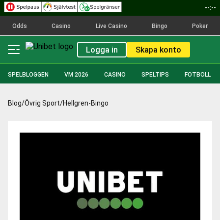
--:--
Odds
Casino
Live Casino
Bingo
Poker
Logga in
Skapa konto
SPELBLOGGEN
VM 2026
CASINO
SPELTIPS
FOTBOLL
Blog
/
Övrig Sport
/
Hellgren-Bingo