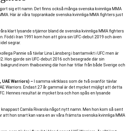
gjort sig ett namn. Det finns också många svenska kvinnliga MMA
MMA. Här är våra topprankade svenska kvinnliga MMA fighters just
våra klart lysande stjärnor bland de svenska kvinnliga MMA fighters
n. Född i Iran 1991 kom hon att göra sin UFC-debut 2019 och även
idel segrar.
 kollega Pannie så tävlar Lina Länsberg i bantamvikt i UFC men är
82. Hon gjorde sin UFC-debut 2016 och besegrade där sin
akgrund inom thaiboxning där hon har titlar från både Sverige och
, UAE Warriors) –
I samma viktklass som de två ovanför tävlar
AE Warriors. Endast 27 år gammal är det mycket möjligt att detta
i UFC. Hennes resultat är mycket bra och hon spås en lysande
är knappast Camila Rivarola något nytt namn. Men hon kom så sent
 att hon snart kan vara en av våra främsta svenska kvinnliga MMA