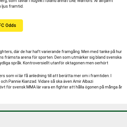
, som tävlar i flugvikt i bland annat UAE Warriors. Är alltjämt
ljus framtid.
FC Odds
ighters, där de har haft varierande framgång. Men med tanke på hur
ldens främsta arena för sporten. Den som utmärker sig bland svenska
tydliga språk. Kontroversiellt utanför oktagonen men oerhört
som vi lär få anledning till att berätta mer om i framtiden. I
och Pannie Kianzad. Vidare så ska även Amir Albazi
t för svensk MMA lär vara en fighter att hålla ögonen på många år