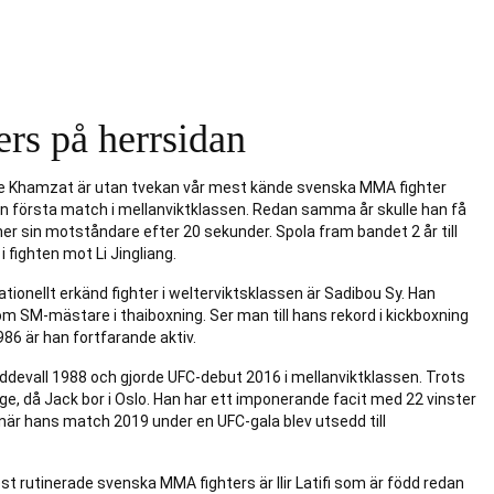
rs på herrsidan
e Khamzat är utan tvekan vår mest kände svenska MMA fighter
n första match i mellanviktklassen. Redan samma år skulle han få
er sin motståndare efter 20 sekunder. Spola fram bandet 2 år till
 fighten mot Li Jingliang.
ionellt erkänd fighter i welterviktsklassen är Sadibou Sy. Han
som SM-mästare i thaiboxning. Ser man till hans rekord i kickboxning
986 är han fortfarande aktiv.
Uddevall 1988 och gjorde UFC-debut 2016 i mellanviktklassen. Trots
ge, då Jack bor i Oslo. Han har ett imponerande facit med 22 vinster
när hans match 2019 under en UFC-gala blev utsedd till
t rutinerade svenska MMA fighters är Ilir Latifi som är född redan