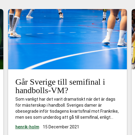
Går Sverige till semifinal i
handbolls-VM?
Som vanligt har det varit dramatiskt när det är dags
för mästerskap i handboll. Sveriges damer är
obesegrade inför tisdagens kvartsfinal mot Frankrike,
men ses som underdog att gå till semifinal, enligt
oddsen. Frankrike har varit lite av ett
henrik-holm
15 December 2021
mardrömsmotstånd för svenskorna de senaste åren.