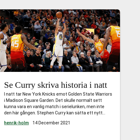
Se Curry skriva historia i natt
I natt tar New York Knicks emot Golden State Warriors
i Madison Square Garden. Det skulle normalt sett
kunna vara en vanlig match i serielunken, men inte
den här gången. Stephen Curry kan sätta ett nytt
NBA-rekord i antal gjorda trepoängare. Golden States
henrik-holm
14 December 2021
storstjärna Stephen Curry har under många år gjort
sig känd som en
…
Se Curry skriva historia i natt