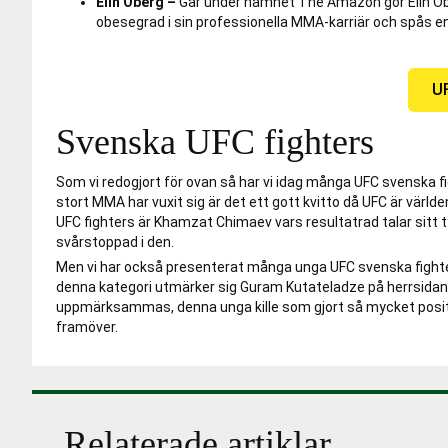
Elin Öberg –
Går under namnet The Amazon gör Elin Öberg
obesegrad i sin professionella MMA-karriär och spås en 
U
Svenska UFC fighters
Som vi redogjort för ovan så har vi idag många UFC svenska f
stort MMA har vuxit sig är det ett gott kvitto då UFC är vär
UFC fighters är Khamzat Chimaev vars resultatrad talar sitt 
svårstoppad i den.
Men vi har också presenterat många unga UFC svenska fighters 
denna kategori utmärker sig Guram Kutateladze på herrsidan 
uppmärksammas, denna unga kille som gjort så mycket positiv
framöver.
Relaterade artiklar