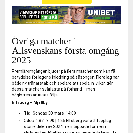
Övriga matcher i
Allsvenskans första omgång
2025
Premiäromgången bjuder på flera matcher som kan få
betydelse för lagens inledning på säsongen. Flera lag har
både ny tränarstab och spelare att spela in, vilket gör
dessa matcher svårlästa på förhand – men
högintressanta att följa.
Elfsborg – Mjällby
Tid:
Söndag 30 mars, 14:00
Odds: 1.87 | 3.90 | 4.25
Elfsborg var ett topplag
större delen av 2024 men tappade formen i
slutspurten. Mjällby, som imponerade defensivt i