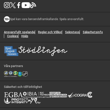
Spel kan vara beroendeframkallande. Spela ansvarsfullt.
Ansvarsfullt spelande
Regler och Villkor
Sekretess
Säkerhetsinfo
Cookies
Hjälp
Våra partners
Säkerhet och tillförlitlighet