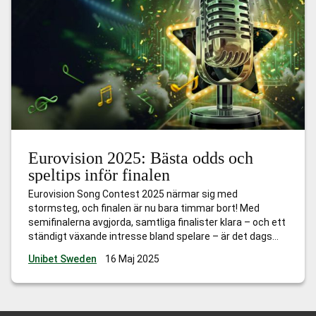
Eurovision 2025: Bästa odds och
speltips inför finalen
Eurovision Song Contest 2025 närmar sig med
stormsteg, och finalen är nu bara timmar bort! Med
semifinalerna avgjorda, samtliga finalister klara – och ett
ständigt växande intresse bland spelare – är det dags
att se över de aktuella vinnaroddsen och våra hetaste
Unibet Sweden
16 Maj 2025
Eurovision 2025 speltips. Att betta på Eurovision 2025
handlar inte bara om tur
…
Eurovision 2025: Bästa odds
och speltips inför finalen