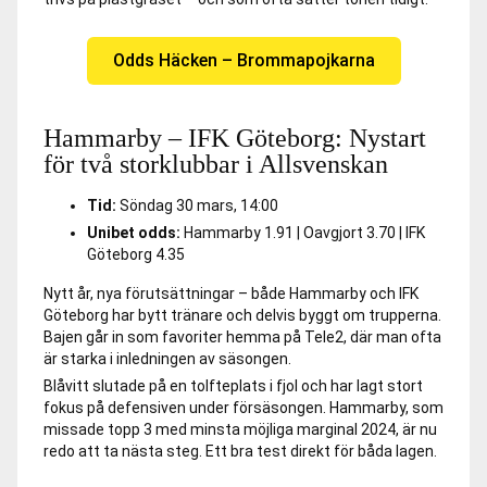
Odds Häcken – Brommapojkarna
Hammarby – IFK Göteborg: Nystart
för två storklubbar i Allsvenskan
Tid:
Söndag 30 mars, 14:00
Unibet odds:
Hammarby 1.91 | Oavgjort 3.70 | IFK
Göteborg 4.35
Nytt år, nya förutsättningar – både Hammarby och IFK
Göteborg har bytt tränare och delvis byggt om trupperna.
Bajen går in som favoriter hemma på Tele2, där man ofta
är starka i inledningen av säsongen.
Blåvitt slutade på en tolfteplats i fjol och har lagt stort
fokus på defensiven under försäsongen. Hammarby, som
missade topp 3 med minsta möjliga marginal 2024, är nu
redo att ta nästa steg. Ett bra test direkt för båda lagen.