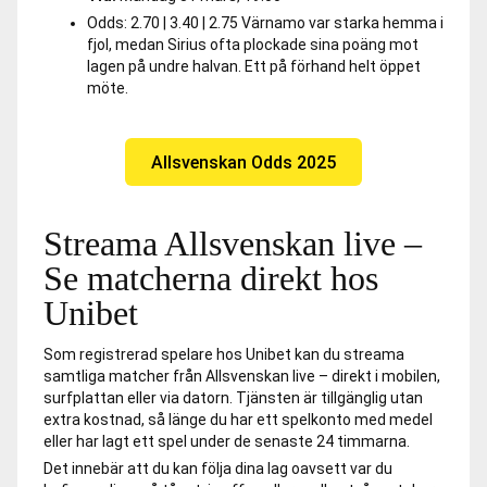
Odds: 2.70 | 3.40 | 2.75
Värnamo var starka hemma i
fjol, medan Sirius ofta plockade sina poäng mot
lagen på undre halvan. Ett på förhand helt öppet
möte.
Allsvenskan Odds 2025
Streama Allsvenskan live –
Se matcherna direkt hos
Unibet
Som registrerad spelare hos Unibet kan du streama
samtliga matcher från Allsvenskan live – direkt i mobilen,
surfplattan eller via datorn. Tjänsten är tillgänglig utan
extra kostnad, så länge du har ett spelkonto med medel
eller har lagt ett spel under de senaste 24 timmarna.
Det innebär att du kan följa dina lag oavsett var du