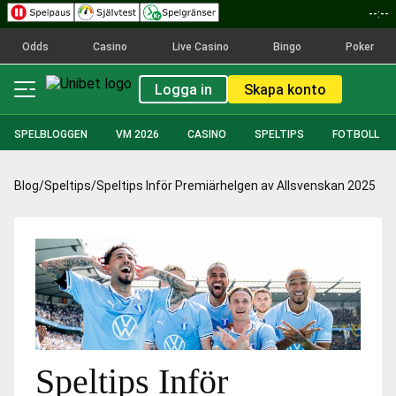
--:--
Odds
Casino
Live Casino
Bingo
Poker
Logga in
Skapa konto
SPELBLOGGEN
VM 2026
CASINO
SPELTIPS
FOTBOLL
Blog
/
Speltips
/
Speltips Inför Premiärhelgen av Allsvenskan 2025
Speltips Inför