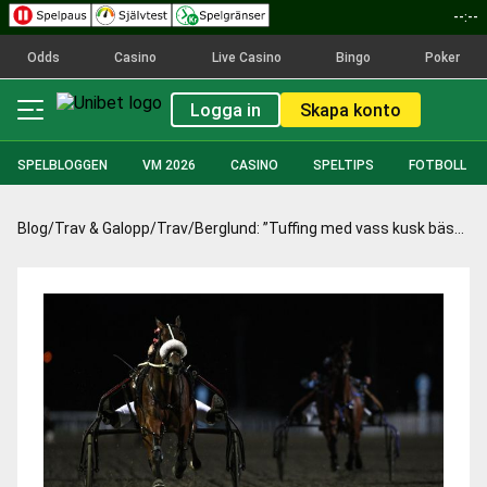
--:--
Odds
Casino
Live Casino
Bingo
Poker
Logga in
Skapa konto
SPELBLOGGEN
VM 2026
CASINO
SPELTIPS
FOTBOLL
Blog
/
Trav & Galopp
/
Trav
/
Berglund: ”Tuffing med vass kusk bästa vinnaren!”