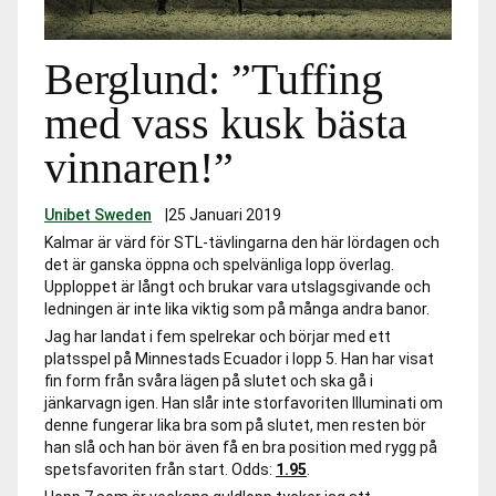
Berglund: ”Tuffing
med vass kusk bästa
vinnaren!”
Unibet Sweden
|
25 Januari 2019
Kalmar
är värd för STL-tävlingarna den här lördagen och
det är ganska öppna och spelvänliga lopp överlag.
Upploppet är långt och brukar vara utslagsgivande och
ledningen är inte lika viktig som på många andra banor.
Jag har landat i fem spelrekar och börjar med ett
platsspel på
Minnestads Ecuador
i lopp 5. Han har visat
fin form från svåra lägen på slutet och ska gå i
jänkarvagn igen. Han slår inte storfavoriten Illuminati om
denne fungerar lika bra som på slutet, men resten bör
han slå och han bör även få en bra position med rygg på
spetsfavoriten från start. Odds:
1.95
.