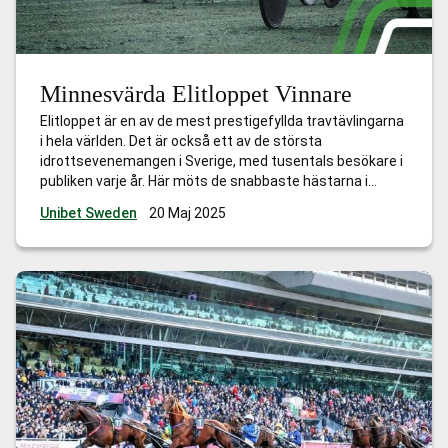
Minnesvärda Elitloppet Vinnare
Elitloppet är en av de mest prestigefyllda travtävlingarna
i hela världen. Det är också ett av de största
idrottsevenemangen i Sverige, med tusentals besökare i
publiken varje år. Här möts de snabbaste hästarna i
världen och många är de som genom åren satsat pengar
Unibet Sweden
20 Maj 2025
på vinnaren av Elitloppet. Här är det en klar fördel att
…
Minnesvärda Elitloppet Vinnare