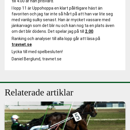
till 4.00 är han prisvärd.
I lopp 11 är
Uppohoppa
en klart pålitligare häst än
favoriten och jag tar inte så hårt på att han var lite seg
med vanlig sulky senast. Han är mycket vassare med
jänkarvagn som det blir nu och kan nog ta en plats även
om det blir dödens. Det spelar jag på till
2.00
.
Ranking och analyser till alla lopp går att läsa på
travnet.se
.
Lycka till med spelbesluten!
Daniel Berglund, travnet.se
Relaterade artiklar