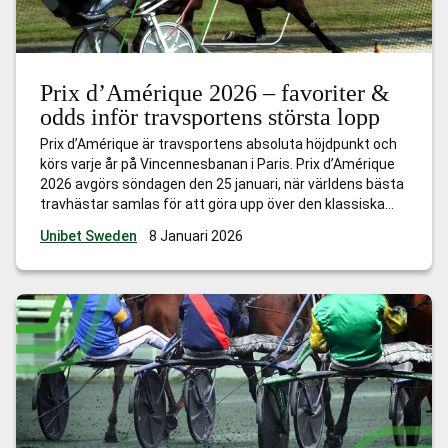
Prix d’Amérique 2026 – favoriter &
odds inför travsportens största lopp
Prix d’Amérique är travsportens absoluta höjdpunkt och
körs varje år på Vincennesbanan i Paris. Prix d’Amérique
2026 avgörs söndagen den 25 januari, när världens bästa
travhästar samlas för att göra upp över den klassiska
distansen på 2 700 meter. Loppet betraktas av många
Unibet Sweden
8 Januari 2026
som travsportens VM och är vinterns stora kraftmätning
inom internationell travsport. Inför
…
Prix d’Amérique
2026 – favoriter & odds inför travsportens största lopp