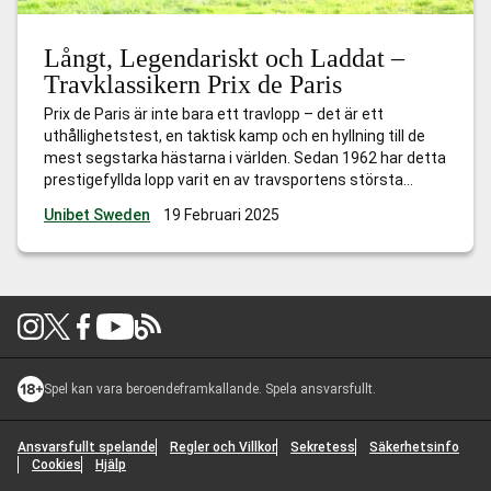
Långt, Legendariskt och Laddat –
Travklassikern Prix de Paris
Prix de Paris är inte bara ett travlopp – det är ett
uthållighetstest, en taktisk kamp och en hyllning till de
mest segstarka hästarna i världen. Sedan 1962 har detta
prestigefyllda lopp varit en av travsportens största
utmaningar och en central del av Vincennes
Unibet Sweden
19 Februari 2025
vintermeeting. Med sina 4150 meter är det det längsta
loppet i
…
Långt, Legendariskt och Laddat –
Travklassikern Prix de Paris
Spel kan vara beroendeframkallande. Spela ansvarsfullt.
Ansvarsfullt spelande
Regler och Villkor
Sekretess
Säkerhetsinfo
Cookies
Hjälp