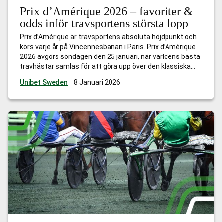
Prix d’Amérique 2026 – favoriter &
odds inför travsportens största lopp
Prix d’Amérique är travsportens absoluta höjdpunkt och
körs varje år på Vincennesbanan i Paris. Prix d’Amérique
2026 avgörs söndagen den 25 januari, när världens bästa
travhästar samlas för att göra upp över den klassiska
distansen på 2 700 meter. Loppet betraktas av många
Unibet Sweden
8 Januari 2026
som travsportens VM och är vinterns stora kraftmätning
inom internationell travsport. Inför
…
Prix d’Amérique
2026 – favoriter & odds inför travsportens största lopp