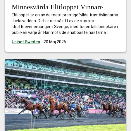
Minnesvärda Elitloppet Vinnare
Elitloppet är en av de mest prestigefyllda travtävlingarna
i hela världen. Det är också ett av de största
idrottsevenemangen i Sverige, med tusentals besökare i
publiken varje år. Här möts de snabbaste hästarna i
världen och många är de som genom åren satsat pengar
Unibet Sweden
20 Maj 2025
på vinnaren av Elitloppet. Här är det en klar fördel att
…
Minnesvärda Elitloppet Vinnare