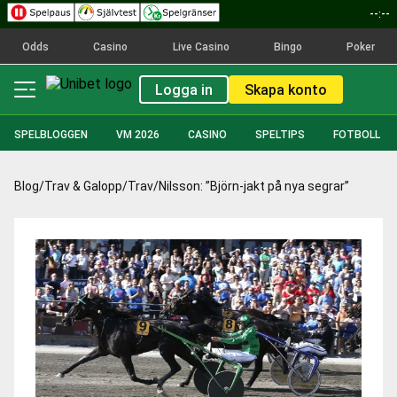
--:--
Odds
Casino
Live Casino
Bingo
Poker
Logga in
Skapa konto
SPELBLOGGEN
VM 2026
CASINO
SPELTIPS
FOTBOLL
Blog
/
Trav & Galopp
/
Trav
/
Nilsson: ”Björn-jakt på nya segrar”