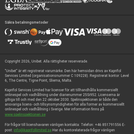
Säkra betalningsmetoder
Copyright 2026, Unibet. Alla rättigheter reserverade.
"Unibet" är ett registrerat varumärke. Den här hemsidan drivs av Kaprifol
Services Limited (organisationsnummer C 109228). Registrerat kontor: Level
6, The Centre, Tigne Point, Sliema, Malta.
Kaprifol Services Limited har licenser för att tillhandhålla kommersiellt
onlinespel och vadhållning under diarienummer 25Si952. Licenserna är
giltiga till och med den 22 oktober 2030. Spelinspektionen är både den
ansvariga licens- och tillsynsmyndigheten för alla former av kommersiellt
onlinespel och vadhållning i Sverige. Mer information finns på
www.spelinspektionen.se
För frågor till licenshavaren vänligen kontakta: Telefon: +46 851791556 E-
post:
info@kaprifollimited.se
Har du kontorelaterade frågor vänligen