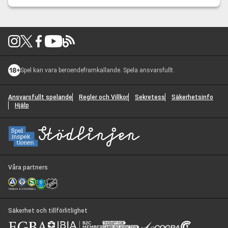
loppet i
…
Långt, Legendariskt och Laddat –
Travklassikern Prix de Paris
Spel kan vara beroendeframkallande. Spela ansvarsfullt.
Ansvarsfullt spelande
Regler och Villkor
Sekretess
Säkerhetsinfo
Hjälp
Våra partners
Säkerhet och tillförlitlighet