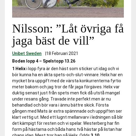
Nilsson: ”Låt övriga få
jaga bäst de vill”
Unibet Sweden
|
18 Februari 2021
Boden lopp 4 – Spelstopp 13.26
1 Helix
i lopp fyra är den häst som sticker ut idag och vi
bör kunna ha en äkta spets-och-slut-vinnare. Helix har en
mycket bra uppgift med de värsta konkurrenterna fyrtio
meter bakom och jag tror de får jaga förgäves. Helix var
duktig senast just från spets men fick då utstå mangel
under resans gång. Travade inte perfekt men är nu
behandlad och bör vara i ännu bättre skick. Första
gången med Mats är extra spännnade och uppgiften ser
klart vettig ut. Med ett lugnt mellanvarv i ledningen så blir
det kämpigt för resten och vi spelar. Westerberg har fin
form på hästarna och båda hans två hästar på listan har
chans idag. Mest tror han på Helix. Odds
3.10
.