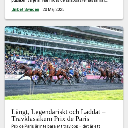
publiken varje år. Här möts de snabbaste hästarna i
världen och många är de som genom åren satsat pengar
Unibet Sweden
20 Maj 2025
på vinnaren av Elitloppet. Här är det en klar fördel att
…
Minnesvärda Elitloppet Vinnare
Långt, Legendariskt och Laddat –
Travklassikern Prix de Paris
Prix de Paris är inte bara ett travlopp – det är ett