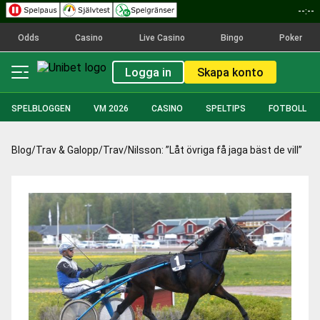
--:--
Odds
Casino
Live Casino
Bingo
Poker
Logga in
Skapa konto
SPELBLOGGEN
VM 2026
CASINO
SPELTIPS
FOTBOLL
Blog
/
Trav & Galopp
/
Trav
/
Nilsson: ”Låt övriga få jaga bäst de vill”