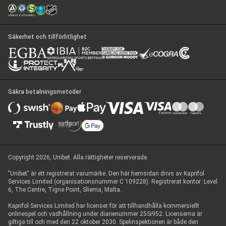
Säkerhet och tillförlitlighet
Säkra betalningsmetoder
Copyright 2026, Unibet. Alla rättigheter reserverade.
"Unibet" är ett registrerat varumärke. Den här hemsidan drivs av Kaprifol
Services Limited (organisationsnummer C 109228). Registrerat kontor: Level
6, The Centre, Tigne Point, Sliema, Malta.
Kaprifol Services Limited har licenser för att tillhandhålla kommersiellt
onlinespel och vadhållning under diarienummer 25Si952. Licenserna är
giltiga till och med den 22 oktober 2030. Spelinspektionen är både den