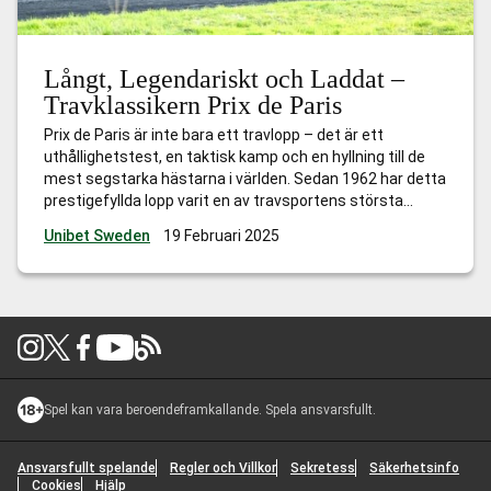
Långt, Legendariskt och Laddat –
Travklassikern Prix de Paris
Prix de Paris är inte bara ett travlopp – det är ett
uthållighetstest, en taktisk kamp och en hyllning till de
mest segstarka hästarna i världen. Sedan 1962 har detta
prestigefyllda lopp varit en av travsportens största
utmaningar och en central del av Vincennes
Unibet Sweden
19 Februari 2025
vintermeeting. Med sina 4150 meter är det det längsta
loppet i
…
Långt, Legendariskt och Laddat –
Travklassikern Prix de Paris
Spel kan vara beroendeframkallande. Spela ansvarsfullt.
Ansvarsfullt spelande
Regler och Villkor
Sekretess
Säkerhetsinfo
Cookies
Hjälp