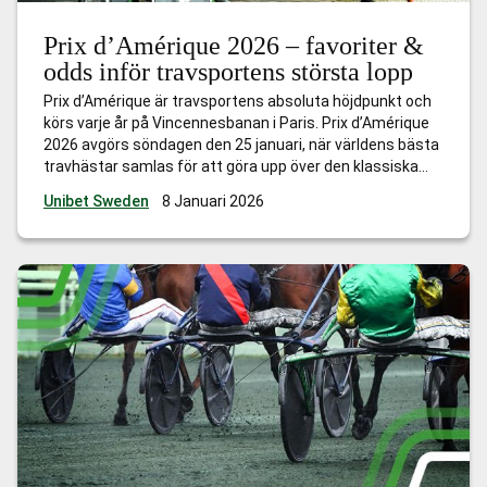
Prix d’Amérique 2026 – favoriter &
odds inför travsportens största lopp
Prix d’Amérique är travsportens absoluta höjdpunkt och
körs varje år på Vincennesbanan i Paris. Prix d’Amérique
2026 avgörs söndagen den 25 januari, när världens bästa
travhästar samlas för att göra upp över den klassiska
distansen på 2 700 meter. Loppet betraktas av många
Unibet Sweden
8 Januari 2026
som travsportens VM och är vinterns stora kraftmätning
inom internationell travsport. Inför
…
Prix d’Amérique
2026 – favoriter & odds inför travsportens största lopp