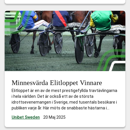
inom internationell travsport. Inför
…
Prix d’Amérique
2026 – favoriter & odds inför travsportens största lopp
Minnesvärda Elitloppet Vinnare
Elitloppet är en av de mest prestigefyllda travtävlingarna
i hela världen. Det är också ett av de största
idrottsevenemangen i Sverige, med tusentals besökare i
publiken varje år. Här möts de snabbaste hästarna i
världen och många är de som genom åren satsat pengar
Unibet Sweden
20 Maj 2025
på vinnaren av Elitloppet. Här är det en klar fördel att
…
Minnesvärda Elitloppet Vinnare