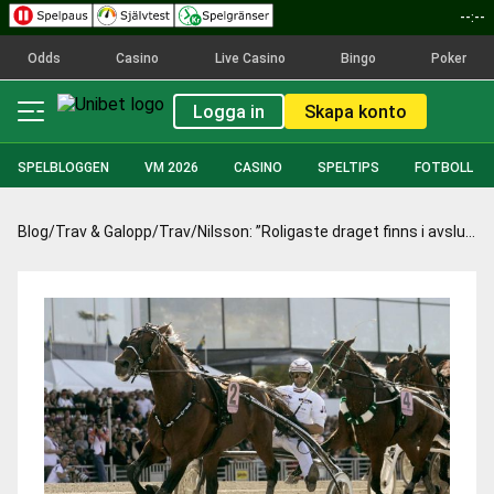
--:--
Odds
Casino
Live Casino
Bingo
Poker
Logga in
Skapa konto
SPELBLOGGEN
VM 2026
CASINO
SPELTIPS
FOTBOLL
Blog
/
Trav & Galopp
/
Trav
/
Nilsson: ”Roligaste draget finns i avslutningen”