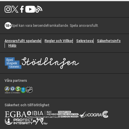
Spel kan vara beroendeframkallande. Spela ansvarsfullt.
Ansvarsfullt spelande
Regler och Villkor
Sekretess
Säkerhetsinfo
Hjälp
Våra partners
Säkerhet och tillförlitlighet