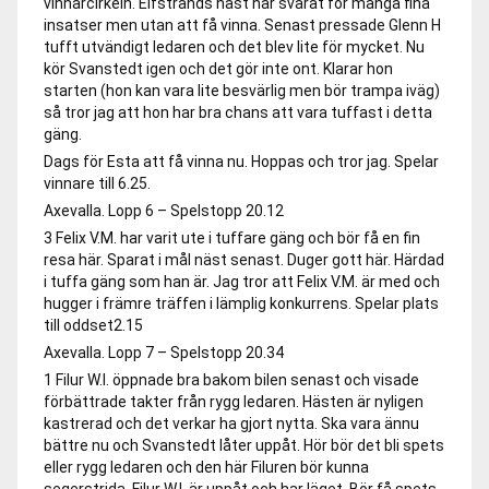
vinnarcirkeln. Elfstrands häst har svarat för många fina
insatser men utan att få vinna. Senast pressade Glenn H
tufft utvändigt ledaren och det blev lite för mycket. Nu
kör Svanstedt igen och det gör inte ont. Klarar hon
starten (hon kan vara lite besvärlig men bör trampa iväg)
så tror jag att hon har bra chans att vara tuffast i detta
gäng.
Dags för
Esta
att få vinna nu. Hoppas och tror jag. Spelar
vinnare till
6.25
.
Axevalla. Lopp 6 – Spelstopp 20.12
3 Felix V.M.
har varit ute i tuffare gäng och bör få en fin
resa här. Sparat i mål näst senast. Duger gott här. Härdad
i tuffa gäng som han är.
Jag tror att
Felix V.M.
är med och
hugger i främre träffen i lämplig konkurrens. Spelar plats
till oddset
2.15
Axevalla. Lopp 7 – Spelstopp 20.34
1 Filur W.I.
öppnade bra bakom bilen senast och visade
förbättrade takter från rygg ledaren. Hästen är nyligen
kastrerad och det verkar ha gjort nytta. Ska vara ännu
bättre nu och Svanstedt låter uppåt. Hör bör det bli spets
eller rygg ledaren och den här Filuren bör kunna