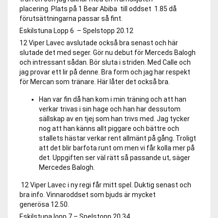
placering.
Plats på
1 Bear Abiba
till oddset
1.85
då
förutsättningarna passar så fint.
Eskilstuna
Lopp 6 – Spelstopp 20.12
12 Viper Lavec
avslutade också bra senast och här
slutade det med seger. Gör nu debut för Merceds Balogh
och intressant sådan. Bör sluta i striden. Med Calle och
jag provar ett lir på denne. Bra form och jag har respekt
för Mercan som tränare. Här låter det också bra.
Han var fin då han kom i min träning och att han
verkar trivas i sin hage och han har dessutom
sällskap av en tjej som han trivs med. Jag tycker
nog att han känns allt piggare och bättre och
stallets hästar verkar rent allmänt på gång. Troligt
att det blir barfota runt om men vi får kolla mer på
det. Uppgiften ser väl rätt så passande ut, säger
Mercedes Balogh.
12 Viper Lavec
i ny regi får mitt spel. Duktig senast och
bra info. Vinnaroddset som bjuds är mycket
generösa
12.50
.
Eskilstuna lopp 7 – Spelstopp 20.34