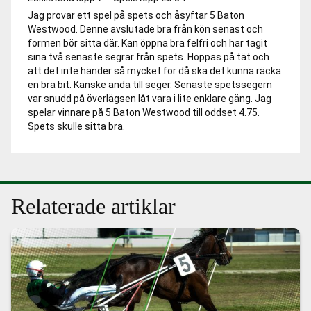
Jag provar ett spel på spets och åsyftar
5 Baton
Westwood
. Denne avslutade bra från kön senast och
formen bör sitta där. Kan öppna bra felfri och har tagit
sina två senaste segrar från spets. Hoppas på tät och
att det inte händer så mycket för då ska det kunna räcka
en bra bit. Kanske ända till seger. Senaste spetssegern
var snudd på överlägsen låt vara i lite enklare gäng. Jag
spelar vinnare på
5 Baton Westwood
till oddset
4.75
.
Spets skulle sitta bra.
Relaterade artiklar