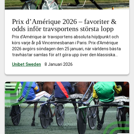
Prix d’Amérique 2026 – favoriter &
odds inför travsportens största lopp
Prix d’Amérique är travsportens absoluta höjdpunkt och
körs varje år på Vincennesbanan i Paris. Prix d’Amérique
2026 avgörs söndagen den 25 januari, när världens bästa
travhästar samlas för att göra upp över den klassiska
distansen på 2 700 meter. Loppet betraktas av många
Unibet Sweden
8 Januari 2026
som travsportens VM och är vinterns stora kraftmätning
inom internationell travsport. Inför
…
Prix d’Amérique
2026 – favoriter & odds inför travsportens största lopp