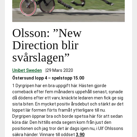
Olsson: ”New
Direction blir
svårslagen”
Unibet Sweden
|
29 Mars 2020
Östersund lopp 4 – spelstopp 15.00
1 Dyrgripen
har en bra uppgift här. Hästen gjorde
comeback efter fem månaders uppehåll senast, synade
då dödens efter ett varv, knäckte ledaren men fick ge sig
sista biten. En mycket positiv årsdebut och stärkt av det
loppet lär formen förts framåt ytterligare till nu.
Dyrgripen öppnar bra och borde spetsa här för att sedan
köra där. Den hittills enda segern kom från just den
positionen och jag tror det är dags igen nu, i Ulf Ohlssons
säkra händer. Vinnare till oddset
3,90
.