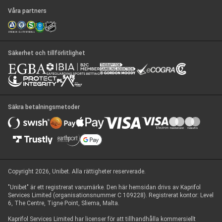
Våra partners
Säkerhet och tillförlitlighet
Säkra betalningsmetoder
Copyright 2026, Unibet. Alla rättigheter reserverade.
"Unibet" är ett registrerat varumärke. Den här hemsidan drivs av Kaprifol
Services Limited (organisationsnummer C 109228). Registrerat kontor: Level
6, The Centre, Tigne Point, Sliema, Malta.
Kaprifol Services Limited har licenser för att tillhandhålla kommersiellt