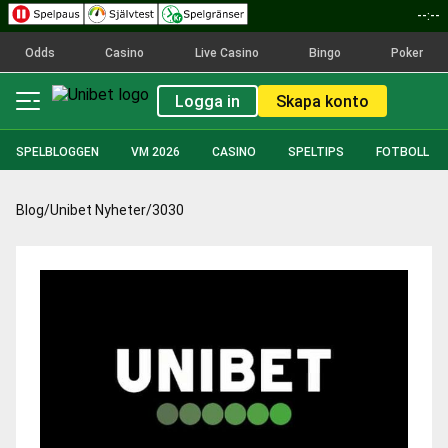
--:--
Odds
Casino
Live Casino
Bingo
Poker
Logga in
Skapa konto
SPELBLOGGEN
VM 2026
CASINO
SPELTIPS
FOTBOLL
Blog
/
Unibet Nyheter
/
3030