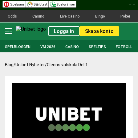
--:--
Odds
Casino
Live Casino
Bingo
Poker
Logga in
Skapa konto
SPELBLOGGEN
VM 2026
CASINO
SPELTIPS
FOTBOLL
Blog
/
Unibet Nyheter
/
Glenns valskola Del 1