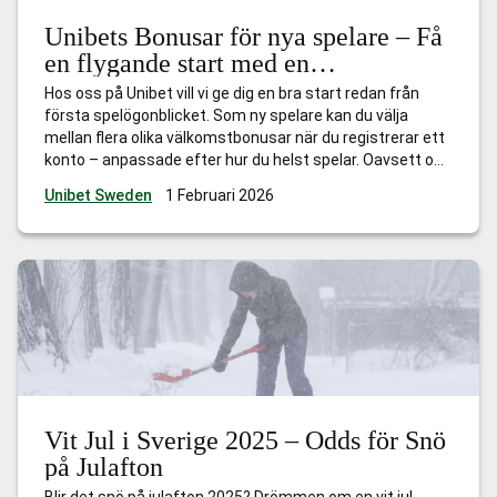
Unibets Bonusar för nya spelare – Få
en flygande start med en
välkomstbonus
Hos oss på Unibet vill vi ge dig en bra start redan från
första spelögonblicket. Som ny spelare kan du välja
mellan flera olika välkomstbonusar när du registrerar ett
konto – anpassade efter hur du helst spelar. Oavsett om
ditt fokus ligger på sportbetting, casino eller poker finns
Unibet Sweden
1 Februari 2026
det ett bonusalternativ som matchar ditt intresse.
…
Unibets Bonusar för nya spelare – Få en flygande start
med en välkomstbonus
Vit Jul i Sverige 2025 – Odds för Snö
på Julafton