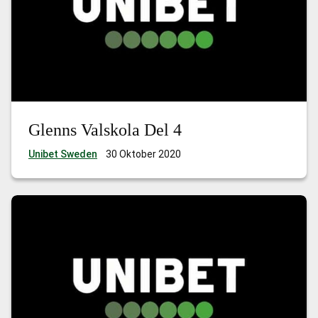
Glenns Valskola Del 4
Unibet Sweden
30 Oktober 2020