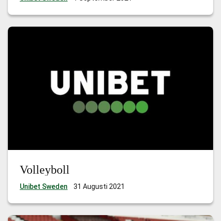
Volleyboll
Unibet Sweden
31 Augusti 2021